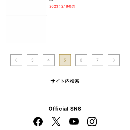
2023.12.18発売
次
3
4
5
6
7
のページへ
のページへ
前
サイト内検索
Official SNS
Faceboo
Instagra
X
YouTube
k
m