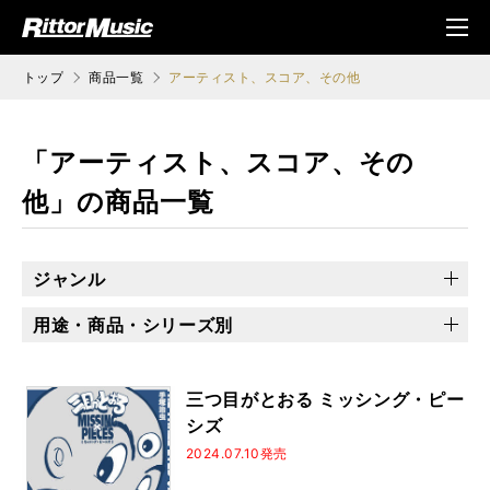
ク (Rittor Musi
メニ
c)
ュ
トップ
商品一覧
アーティスト、スコア、その他
「アーティスト、スコア、その
他」の商品一覧
ジャンル
アーティスト
バンドスコア
読み物／ディスクガイド
用途・商品・シリーズ別
その他
乙女の本棚
ソロ・ギターのしらべ
地獄のメカニカル
プレミアム・セレクション
できるシリーズ
三つ目がとおる ミッシング・ピー
シズ
Songs magazine
2024.07.10発売
ジャズ・スタンダード・バイブル・シリーズ
バンドリ！
演奏能力開発エクササイズ
100の裏ワザ