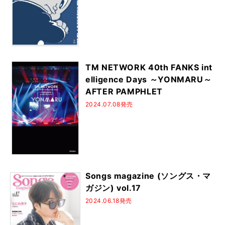
DVD＆CDでよくわかる！
しらべシリーズ
かんたんウクレレ
図書の家選書
はじめてのジャズ
うまくなる理由ヘタな理由
一生使える
基礎トレ365日！
あきない！ハノン
TM NETWORK 40th FANKS int
Guitar magazine Archives
3年後、確実に弾ける
elligence Days ～YONMARU～
ひたすら弾くだけ！
シティ・ポップ
歌詞の本棚
AFTER PAMPHLET
なんちゃって
ミッシング・ピーシズ
2024.07.08発売
プレイヤーズ・ブック
坂本龍一
天國シリーズ
忌野清志郎
よくわかるシリーズ
エンジニア直伝！
オーケストラと弾く
最後まで読み通せる
うまくなる理由ヘタな理由 完全版
ジャズ・スタンダード・バイブル
Songs magazine (ソングス・マ
ガジン) vol.17
2024.06.18発売