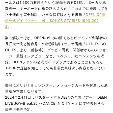
ールスは1,500万枚超えという記録を誇るDEEN。ボーカル池
森秀一、キーボード山根公路の２人が、これまでに発表してき
た全楽曲を完全解説した永久保存版となる書籍『
DEEN 30周
年公式ガイドブック ALL SONGS STORIES 1993-202
4
』。
楽曲解説のほか、DEENの生みの親であるビーイング創業者の
長戸大幸氏と池森秀一の特別対談（ラジオ番組「OLDIES GO
ODIES」より一部抜粋)、グラビア写真、関係者からのメッセ
ージ、最新インタビューなど、スペシャルなコンテンツを収
録。DEENファンの公式ガイドブックであることはもちろん、
J-POPの足跡を知るうえでも非常に興味深い内容となってい
ます。
書籍にオリジナルカレンダー、メッセージカードを付属した豪
華版が本書となります。
2024年2月11日よりスタートするDEENの全国ツアー 『DEEN
LIVE JOY-Break25 〜DANCE IN CITY〜 』にて特典付き会
場先行発売予定。