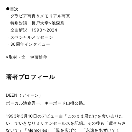
●目次
・グラビア写真＆メモリアル写真
・特別対談 長戸大幸×池森秀一
・全曲解説 1993〜2024
・スペシャルメッセージ
・30周年インタビュー
※取材・文：伊藤博伸
著者プロフィール
DEEN（ディーン）
ボーカル池森秀一、キーボード山根公路。
1993年3月10日のデビュー曲「このまま君だけを奪い去りた
い」でいきなりミリオンセールスを記録。その後も「瞳そらさ
ないで」「Memories」「翼を広げて」「永遠をあずけてく