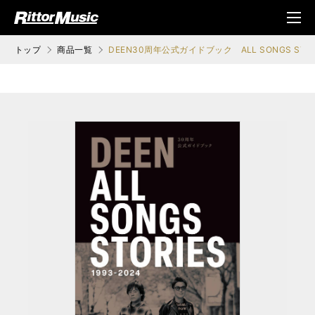
ク (Rittor Musi
メニ
c)
ュ
トップ
商品一覧
DEEN30周年公式ガイドブック ALL SONGS STO