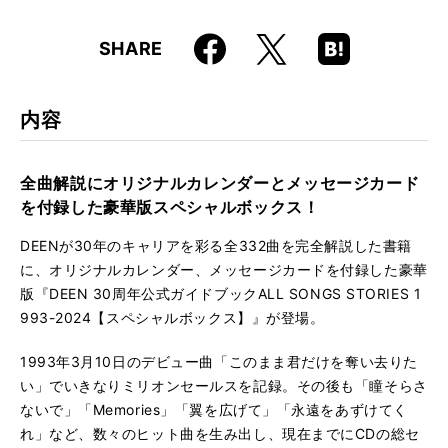
仕様
四六判 / 400ページ / オリジナルカレンダー、メッセージ
カード付き
Faceboo
Hatena
X
SHARE
k
Boo
ISBN
9784845640133
kma
rk
内容
全曲解説にオリジナルカレンダーとメッセージカード
を付録した豪華版スペシャルボックス！
DEENが30年のキャリアを彩る全332曲を完全解説した書籍
に、オリジナルカレンダー、メッセージカードを付録した豪華
版『DEEN 30周年公式ガイドブックALL SONGS STORIES 1
993-2024【スペシャルボックス】』が登場。
1993年3月10日のデビュー曲「このまま君だけを奪い去りた
い」でいきなりミリオンセールスを記録。その後も「瞳そらさ
ないで」「Memories」「翼を広げて」「永遠をあずけてく
れ」など、数々のヒット曲を生み出し、現在までにCDの総セ