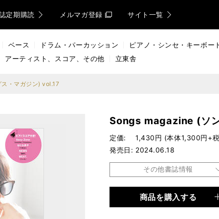
誌定期購読
メルマガ登録
サイト一覧
ベース
ドラム・パーカッション
ピアノ・シンセ・キーボー
アーティスト、スコア、その他
立東舎
ングス・マガジン) vol.17
Songs magazine (
定価
1,430円 (本体1,300円+税
発売日
2024.06.18
その他書誌情報
商品を購入する
品種
ムック
仕様
A4変形判 / 136ページ