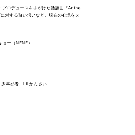
詞・プロデュースを手がけた話題曲『Anthe
プに対する熱い想いなど、現在の心境をス
ョー（NENE）
iwa、少年忍者、Lil かんさい