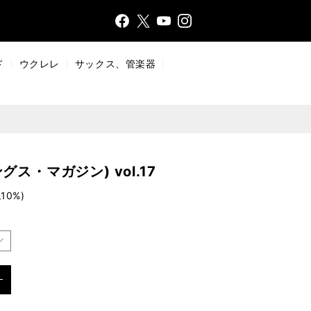
Face
Insta
X
YouT
bo
gr
ub
ok
a
e
ド
ウクレレ
サックス、管楽器
m
ソングス・マガジン) vol.17
10%)