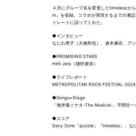
４月にグループ名を変更したtimelesz
m』を収録。コラボが実現するまでの裏
トレートに語ってくれた。
●インタビュー
なにわ男子（大橋和也）、倉木麻衣、アンジ
●PROMISING STARS
HiHi Jets（猪狩蒼弥）
●ライブレポート
METROPOLITAN ROCK FESTIVAL 20
●Songs×Stage
「無伴奏ソナタ-The Musical-」平間壮
●スコア
Sexy Zone『puzzle』『timeless