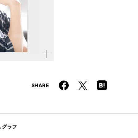
ISBN
9784845640799
拡大す
る
Faceboo
Hatena
X
SHARE
k
Boo
kma
rk
しグラフ