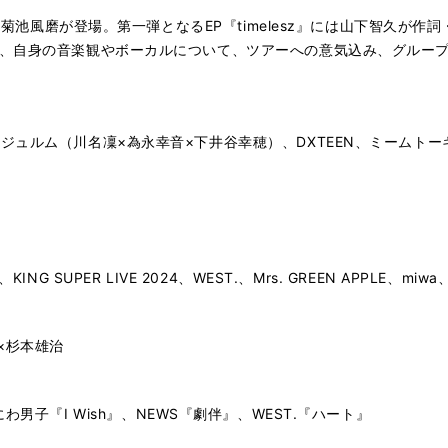
から菊池風磨が登場。第一弾となるEP『timelesz』には山下智久が作
話、自身の音楽観やボーカルについて、ツアーへの意気込み、グルー
ュルム（川名凜×為永幸音×下井谷幸穂）、DXTEEN、ミームトーキ
24、KING SUPER LIVE 2024、WEST.、Mrs. GREEN APPLE、m
一×杉本雄治
』、なにわ男子『I Wish』、NEWS『劇伴』、WEST.『ハート』