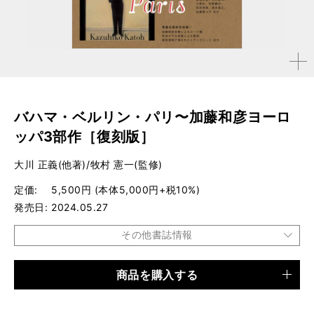
拡大す
る
バハマ・ベルリン・パリ〜加藤和彦ヨーロ
ッパ3部作［復刻版］
大川 正義(他著)/牧村 憲一(監修)
定価
5,500円 (本体5,000円+税10%)
発売日
2024.05.27
その他書誌情報
商品を購入する
品種
書籍
仕様
A4判 / 64ページ / CD3枚付き