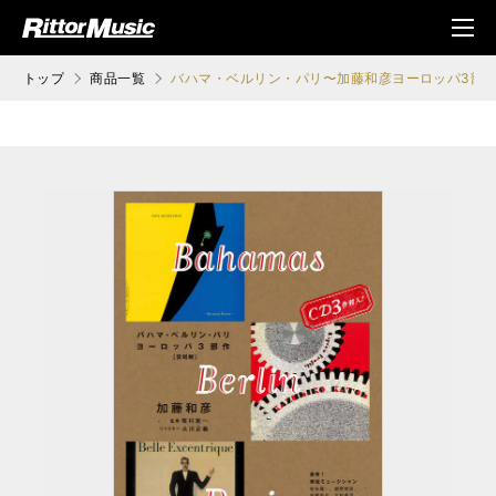
ク (Rittor Musi
メニ
c)
ュ
トップ
商品一覧
バハマ・ベルリン・パリ〜加藤和彦ヨーロッパ3部