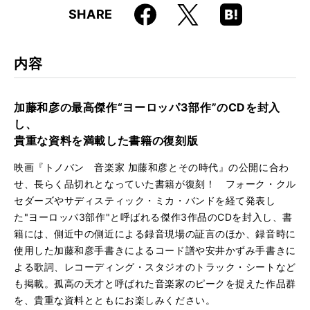
Faceboo
Hatena
X
SHARE
ISBN
9784845640836
k
Boo
kma
rk
内容
加藤和彦の最高傑作“ヨーロッパ3部作”のCDを封入
し、
貴重な資料を満載した書籍の復刻版
映画『トノバン 音楽家 加藤和彦とその時代』の公開に合わ
せ、長らく品切れとなっていた書籍が復刻！ フォーク・クル
セダーズやサディスティック・ミカ・バンドを経て発表し
た"ヨーロッパ3部作"と呼ばれる傑作3作品のCDを封入し、書
籍には、側近中の側近による録音現場の証言のほか、録音時に
使用した加藤和彦手書きによるコード譜や安井かずみ手書きに
よる歌詞、レコーディング・スタジオのトラック・シートなど
も掲載。孤高の天才と呼ばれた音楽家のピークを捉えた作品群
を、貴重な資料とともにお楽しみください。