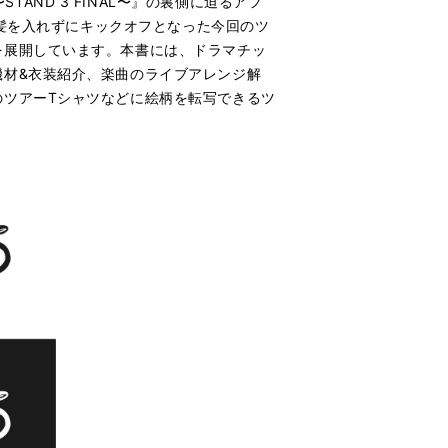
s 〜STAND 3 FINAL〜』の裏側に迫るアフ
間髪を入れずにキックオフとなった今回のツ
を展開しています。本書には、ドラマチッ
機材&衣装紹介、楽曲のライブアレンジ解
のツアーTシャツなどに絵柄を転写できるツ