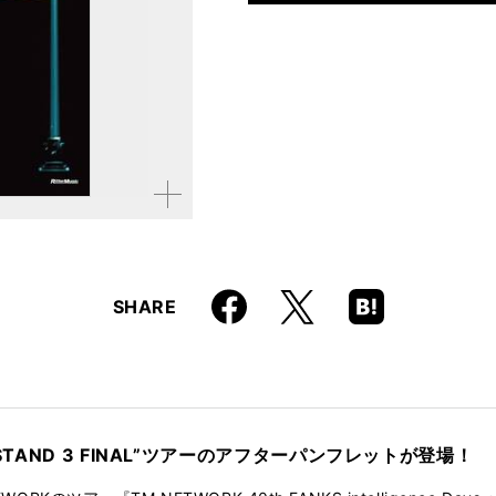
仕様
A4判 / 64ページ / ア
ISBN
9784845640225
拡大す
る
Faceboo
Hatena
X
SHARE
k
Boo
kma
rk
STAND 3 FINAL”ツアーのアフターパンフレットが登場！