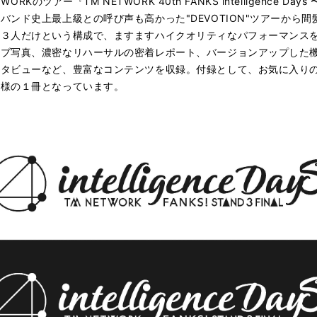
Kのツアー『TM NETWORK 40th FANKS intelligence Day
ンド史上最上級との呼び声も高かった"DEVOTION"ツアーから
ー３人だけという構成で、ますますハイクオリティなパフォーマンス
ブ写真、濃密なリハーサルの密着レポート、バージョンアップした
タビューなど、豊富なコンテンツを収録。付録として、お気に入り
仕様の１冊となっています。