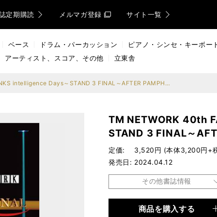
誌定期購読
メルマガ登録
サイト一覧
ベース
ドラム・パーカッション
ピアノ・シンセ・キーボー
アーティスト、スコア、その他
立東舎
TM NETWORK 40th FANKS intelligence Days～STAND 3 FINAL～AFTER PAMPHLET
TM NETWORK 40th FA
STAND 3 FINAL～AF
定価
3,520円 (本体3,200円+
発売日
2024.04.12
その他書誌情報
商品を購入する
品種
書籍