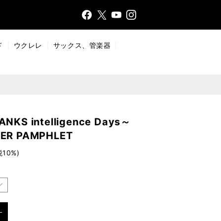
Face
Insta
X
YouT
bo
gr
ub
ok
a
e
ド
ウクレレ
サックス、管楽器
m
NKS intelligence Days～
TER PAMPHLET
税10%)