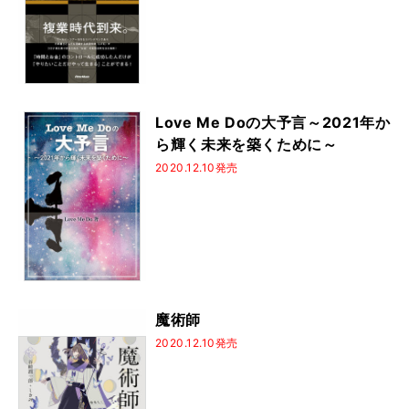
DVD＆CDでよくわかる！
しらべシリーズ
かんたんウクレレ
図書の家選書
はじめてのジャズ
うまくなる理由ヘタな理由
一生使える
基礎トレ365日！
あきない！ハノン
Love Me Doの大予言～2021年か
Guitar magazine Archives
3年後、確実に弾ける
ら輝く未来を築くために～
ひたすら弾くだけ！
シティ・ポップ
歌詞の本棚
2020.12.10発売
なんちゃって
ミッシング・ピーシズ
プレイヤーズ・ブック
坂本龍一
天國シリーズ
忌野清志郎
よくわかるシリーズ
エンジニア直伝！
オーケストラと弾く
最後まで読み通せる
うまくなる理由ヘタな理由 完全版
ジャズ・スタンダード・バイブル
魔術師
2020.12.10発売