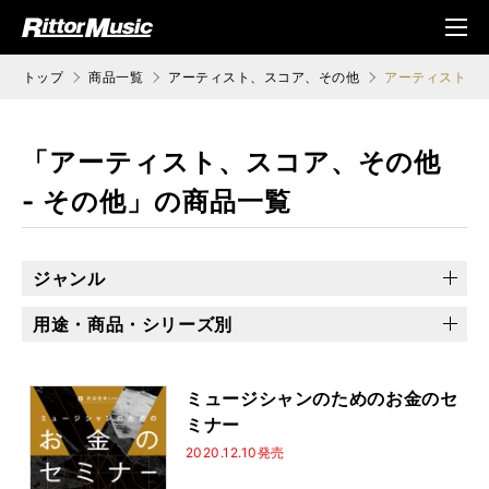
ク (Rittor Musi
メニ
c)
ュ
トップ
商品一覧
アーティスト、スコア、その他
アーティスト、ス
「アーティスト、スコア、その他
- その他」の商品一覧
ジャンル
アーティスト
バンドスコア
読み物／ディスクガイド
用途・商品・シリーズ別
その他
乙女の本棚
ソロ・ギターのしらべ
地獄のメカニカル
プレミアム・セレクション
できるシリーズ
ミュージシャンのためのお金のセ
ミナー
Songs magazine
2020.12.10発売
ジャズ・スタンダード・バイブル・シリーズ
バンドリ！
演奏能力開発エクササイズ
100の裏ワザ