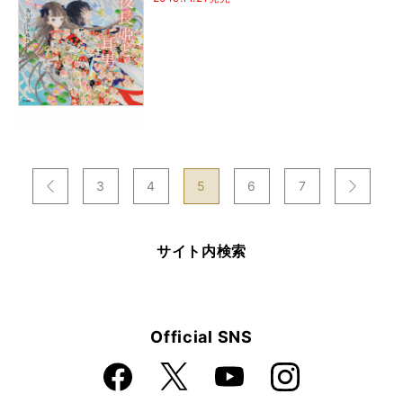
次
3
4
5
6
7
のページへ
のページへ
前
サイト内検索
Official SNS
Faceboo
Instagra
X
YouTube
k
m