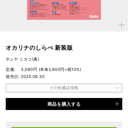
拡大す
る
オカリナのしらべ 新装版
ホンヤ ミカコ(著)
定価
3,080円 (本体2,800円+税10%)
発売日
2020.06.30
その他書誌情報
商品を購入する
品種
楽譜
仕様
菊倍判 / 88ページ / CD2枚付き
ISBN
9784845635191