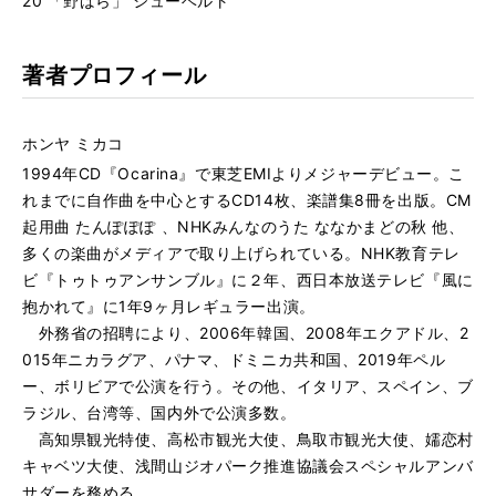
20 「野ばら」 シューベルト
著者プロフィール
ホンヤ ミカコ
1994年CD『Ocarina』で東芝EMIよりメジャーデビュー。こ
れまでに自作曲を中心とするCD14枚、楽譜集8冊を出版。CM
起用曲 たんぽぽぽ 、NHKみんなのうた ななかまどの秋 他、
多くの楽曲がメディアで取り上げられている。NHK教育テレ
ビ『トゥトゥアンサンブル』に２年、⻄日本放送テレビ『風に
抱かれて』に1年9ヶ月レギュラー出演。
外務省の招聘により、2006年韓国、2008年エクアドル、2
015年ニカラグア、パナマ、ドミニカ共和国、2019年ペル
ー、ボリビアで公演を行う。その他、イタリア、スペイン、ブ
ラジル、台湾等、国内外で公演多数。
高知県観光特使、高松市観光大使、鳥取市観光大使、嬬恋村
キャベツ大使、浅間山ジオパーク推進協議会スペシャルアンバ
サダーを務める。