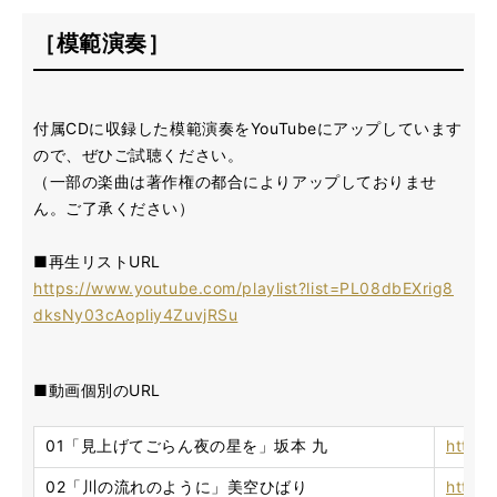
［模範演奏］
付属CDに収録した模範演奏をYouTubeにアップしています
ので、ぜひご試聴ください。
（一部の楽曲は著作権の都合によりアップしておりませ
ん。ご了承ください）
■再生リストURL
https://www.youtube.com/playlist?list=PL08dbEXrig8
dksNy03cAopliy4ZuvjRSu
■動画個別のURL
01「見上げてごらん夜の星を」坂本 九
https
02「川の流れのように」美空ひばり
https