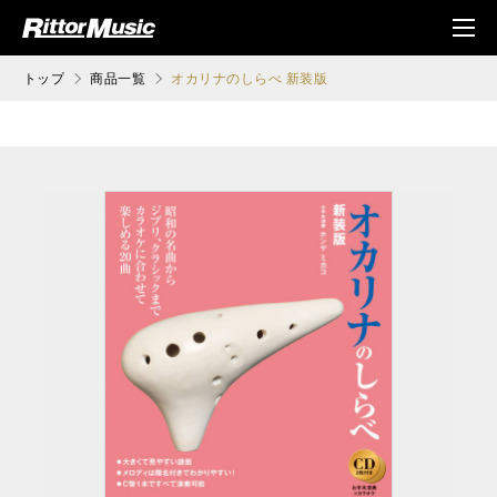
ク (Rittor Musi
メニ
c)
ュ
トップ
商品一覧
オカリナのしらべ 新装版