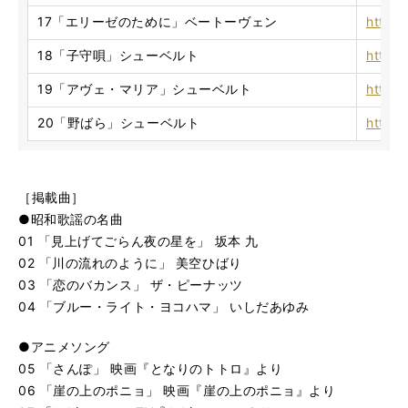
17「エリーゼのために」ベートーヴェン
https
18「子守唄」シューベルト
https
19「アヴェ・マリア」シューベルト
https:
20「野ばら」シューベルト
https
［掲載曲］
●昭和歌謡の名曲
01 「見上げてごらん夜の星を」 坂本 九
02 「川の流れのように」 美空ひばり
03 「恋のバカンス」 ザ・ピーナッツ
04 「ブルー・ライト・ヨコハマ」 いしだあゆみ
●アニメソング
05 「さんぽ」 映画『となりのトトロ』より
06 「崖の上のポニョ」 映画『崖の上のポニョ』より