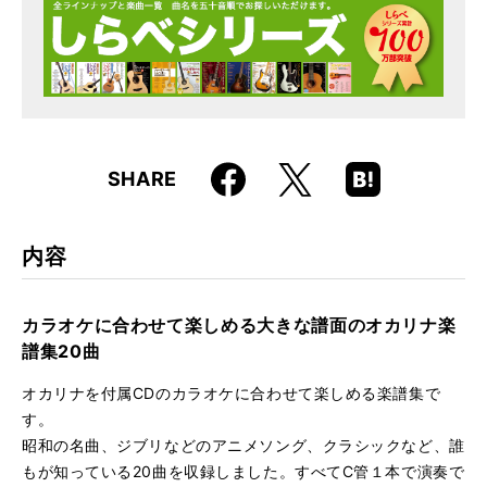
JAN
4958537115062
Faceboo
Hatena
X
SHARE
k
Boo
kma
rk
内容
カラオケに合わせて楽しめる大きな譜面のオカリナ楽
譜集20曲
オカリナを付属CDのカラオケに合わせて楽しめる楽譜集で
す。
昭和の名曲、ジブリなどのアニメソング、クラシックなど、誰
もが知っている20曲を収録しました。すべてC管１本で演奏で