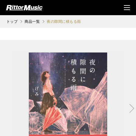
ク (Rittor Musi
メニ
c)
ュ
トップ
商品一覧
夜の隙間に積もる雨
次へ