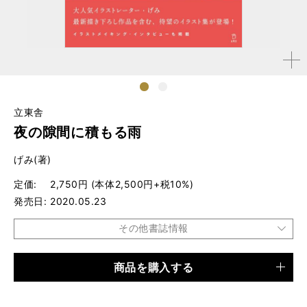
拡大す
る
1
2
立東舎
夜の隙間に積もる雨
げみ(著)
定価
2,750円 (本体2,500円+税10%)
発売日
2020.05.23
その他書誌情報
商品を購入する
品種
書籍
仕様
A4変形判 / 160ページ