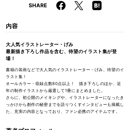
Faceboo
Hatena
X
SHARE
ISBN
9784845634804
k
Boo
kma
rk
内容
大人気イラストレーター・げみ
最新描き下ろし作品を含む、待望のイラスト集が登
場！
書籍の装画などで大人気のイラストレーター・げみ、待望のイ
ラスト集！
オールカラー・収録点数80点以上！ 描き下ろしのほか、近
年の制作イラストから厳選して1冊にまとめました。
さらに、初公開のメイキングや、イラストレーターになったき
っかけから創作の秘密までを語りつくすインタビューも掲載し
た、充実の内容となっており、ファン必携のアイテムです。