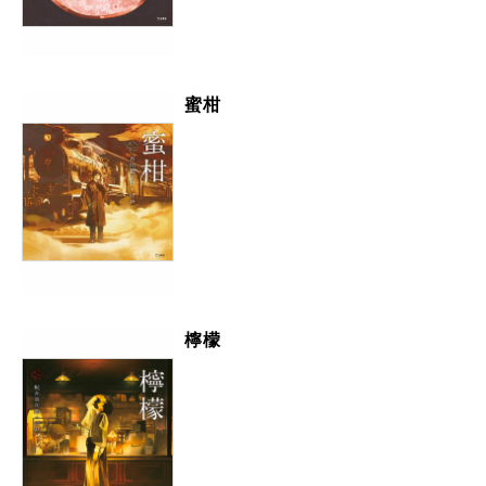
蜜柑
檸檬