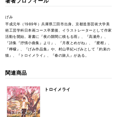
著者プロフィール
げみ
平成元年（1989年）兵庫県三田市出身。京都造形芸術大学美
術工芸学科日本画コース卒業後、イラストレーターとして作家
活動を開始。著書に『夜の隙間に積もる雨』、『高瀬舟』、
『詩集『抒情小曲集』より』、『月夜とめがね』、『蜜柑』、
『檸檬』、『げみ作品集』や、村山早紀+げみとして『約束の
猫』、『トロイメライ』、『春の旅人』がある。
関連商品
トロイメライ