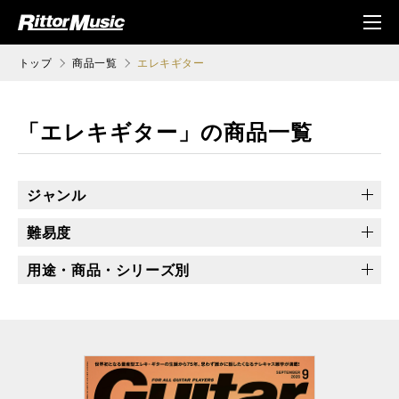
ク (Rittor Musi
メニ
c)
ュ
トップ
商品一覧
エレキギター
「エレキギター」の商品一覧
ジャンル
ブルース
ロック／ポップス
ジャズ／フュージョン
難易度
ハードロック／メタル
ファンク／R&B
機材関連
上級
中級
入門〜初級
用途・商品・シリーズ別
その他
乙女の本棚
ソロ・ギターのしらべ
地獄のメカニカル
プレミアム・セレクション
できるシリーズ
Songs magazine
ジャズ・スタンダード・バイブル・シリーズ