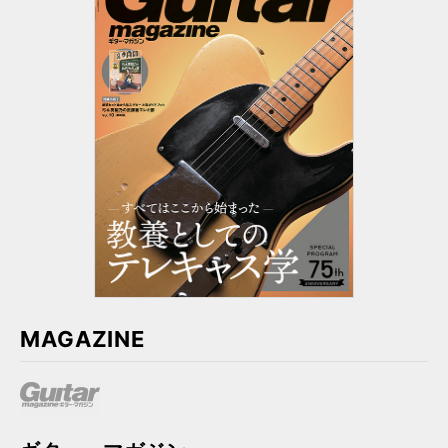
バンドリ！
演奏能力開発エクササイズ
100の裏ワザ
DVD＆CDでよくわかる！
しらべシリーズ
かんたんウクレレ
図書の家選書
はじめてのジャズ
うまくなる理由ヘタな理由
一生使える
基礎トレ365日！
あきない！ハノン
Guitar magazine Archives
3年後、確実に弾ける
ひたすら弾くだけ！
シティ・ポップ
歌詞の本棚
なんちゃって
ミッシング・ピーシズ
プレイヤーズ・ブック
坂本龍一
天國シリーズ
忌野清志郎
よくわかるシリーズ
エンジニア直伝！
オーケストラと弾く
最後まで読み通せる
うまくなる理由ヘタな理由 完全版
MAGAZINE
ジャズ・スタンダード・バイブル