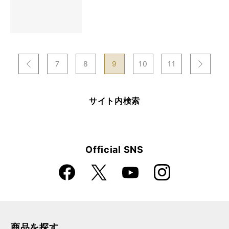
次
7
8
9
10
11
のページへ
のページへ
前
サイト内検索
Official SNS
Faceboo
Instagra
X
YouTube
k
m
商品を探す