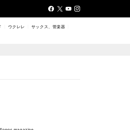
Face
Insta
X
YouT
bo
gr
ub
ok
a
e
ド
ウクレレ
サックス、管楽器
m
Songs magazine