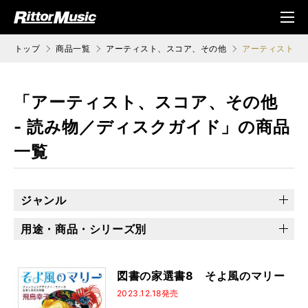
ク (Rittor Musi
メニ
c)
ュ
トップ
商品一覧
アーティスト、スコア、その他
アーティスト、ス
「アーティスト、スコア、その他
- 読み物／ディスクガイド」の商品
一覧
ジャンル
アーティスト
バンドスコア
読み物／ディスクガイド
用途・商品・シリーズ別
その他
乙女の本棚
ソロ・ギターのしらべ
地獄のメカニカル
プレミアム・セレクション
できるシリーズ
図書の家選書8 そよ風のマリー
Songs magazine
2023.12.18発売