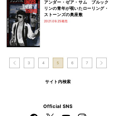
アンダー・ゼア・サム ブルック
リンの青年が覗いたローリング・
ストーンズの奥座敷
2021.09.25発売
次
3
4
5
6
7
のページへ
のページへ
前
サイト内検索
Official SNS