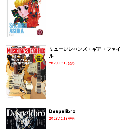
ジャズ・スタンダード・バイブル・シリーズ
バンドリ！
演奏能力開発エクササイズ
100の裏ワザ
DVD＆CDでよくわかる！
しらべシリーズ
かんたんウクレレ
図書の家選書
はじめてのジャズ
うまくなる理由ヘタな理由
一生使える
基礎トレ365日！
あきない！ハノン
ミュージシャンズ・ギア・ファイ
Guitar magazine Archives
3年後、確実に弾ける
ル
ひたすら弾くだけ！
シティ・ポップ
歌詞の本棚
2023.12.18発売
なんちゃって
ミッシング・ピーシズ
プレイヤーズ・ブック
坂本龍一
天國シリーズ
忌野清志郎
よくわかるシリーズ
エンジニア直伝！
オーケストラと弾く
最後まで読み通せる
うまくなる理由ヘタな理由 完全版
ジャズ・スタンダード・バイブル
Despelibro
2023.12.18発売