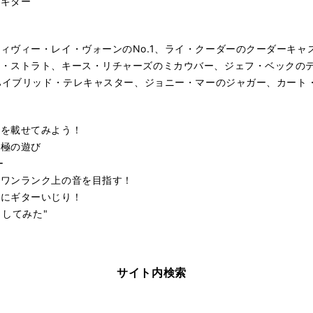
ズギター
ィヴィー・レイ・ヴォーンのNo.1、ライ・クーダーのクーダーキャ
ク・ストラト、キース・リチャーズのミカウバー、ジェフ・ベックの
のハイブリッド・テレキャスター、ジョニー・マーのジャガー、カート
ツを載せてみよう！
究極の遊び
ー
てワンランク上の音を目指す！
的にギターいじり！
トしてみた"
サイト内検索