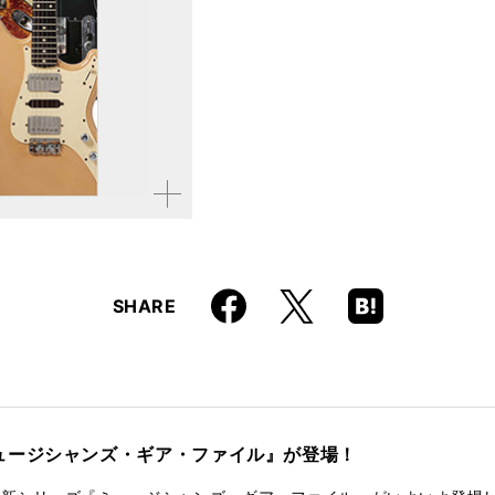
ISBN
9784845639762
拡大す
る
Faceboo
Hatena
X
SHARE
k
Boo
kma
rk
ュージシャンズ・ギア・ファイル』が登場！