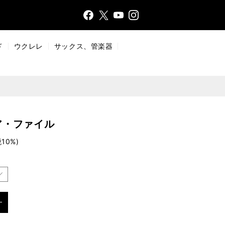
Face
Insta
X
YouT
bo
gr
ub
ok
a
e
ド
ウクレレ
サックス、管楽器
m
ア・ファイル
10%)