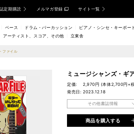
誌定期購読
メルマガ登録
サイト一覧
ベース
ドラム・パーカッション
ピアノ・シンセ・キーボー
アーティスト、スコア、その他
立東舎
・ファイル
ミュージシャンズ・ギ
定価
2,970円 (本体2,700円+税
発売日
2023.12.18
その他書誌情報
商品を購入する
品種
ムック
仕様
A4変形判 / 128ページ