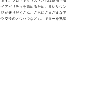
します。プロ・ギタリストたちは愛用ギタ
レイアビリティを高めるため、良いサウン
る話が盛りだくさん。さらにさまざまなア
ーツ交換のノウハウなども、ギターを熟知
。