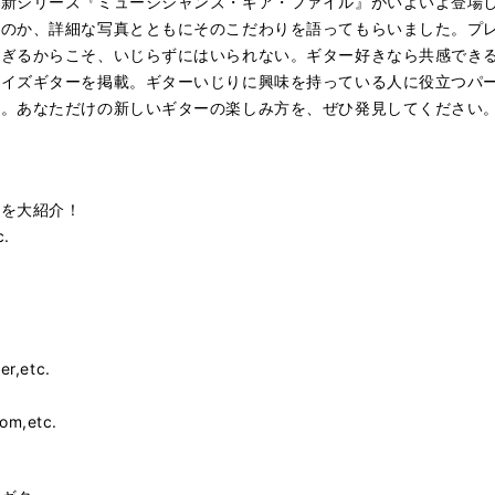
た新シリーズ『ミュージシャンズ・ギア・ファイル』がいよいよ登場
るのか、詳細な写真とともにそのこだわりを語ってもらいました。プ
過ぎるからこそ、いじらずにはいられない。ギター好きなら共感でき
マイズギターを掲載。ギターいじりに興味を持っている人に役立つパ
す。あなただけの新しいギターの楽しみ方を、ぜひ発見してください
ーを大紹介！
c.
r,etc.
om,etc.