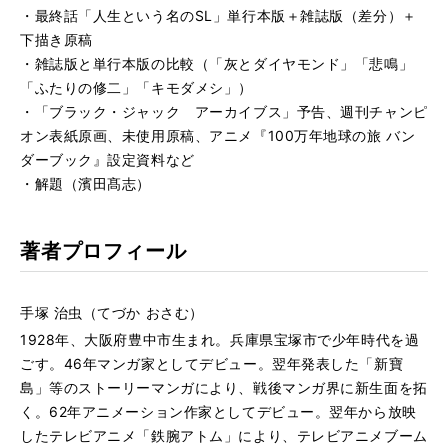
・最終話「人生という名のSL」単行本版＋雑誌版（差分）＋
下描き原稿
・雑誌版と単行本版の比較（「灰とダイヤモンド」「悲鳴」
「ふたりの修二」「キモダメシ」）
・「ブラック・ジャック アーカイブス」予告、週刊チャンピ
オン表紙原画、未使用原稿、アニメ『100万年地球の旅 バン
ダーブック』設定資料など
・解題（濱田髙志）
著者プロフィール
手塚 治虫（てづか おさむ）
1928年、大阪府豊中市生まれ。兵庫県宝塚市で少年時代を過
ごす。46年マンガ家としてデビュー。翌年発表した「新寶
島」等のストーリーマンガにより、戦後マンガ界に新生面を拓
く。62年アニメーション作家としてデビュー。翌年から放映
したテレビアニメ「鉄腕アトム」により、テレビアニメブーム