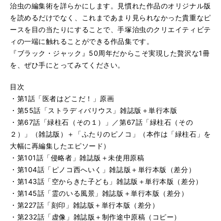
治虫の編集術を詳らかにします。見慣れた作品のオリジナル版
を読めるだけでなく、これまであまり見られなかった貴重なピ
ースを目の当たりにすることで、手塚治虫のクリエイティビテ
ィの一端に触れることができる作品集です。
『ブラック・ジャック』50周年だからこそ実現した贅沢な1冊
を、ぜひ手にとってみてください。
目次
・第1話「医者はどこだ！」原画
・第55話「ストラディバリウス」雑誌版＋単行本版
・第67話「緑柱石（その１）」／第67話「緑柱石（その
２）」（雑誌版）＋「ふたりのピノコ」（本作は「緑柱石」を
大幅に再編集したエピソード）
・第101話「侵略者」雑誌版＋未使用原稿
・第104話「ピノコ西へいく」雑誌版＋単行本版（差分）
・第143話「空からきた子ども」雑誌版＋単行本版（差分）
・第145話「霊のいる風景」雑誌版＋単行本版（差分）
・第227話「刻印」雑誌版＋単行本版（差分）
・第232話「虚像」雑誌版＋制作途中原稿（コピー）