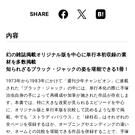
仕様
B5判 / 384ページ
Faceboo
Hatena
X
SHARE
ISBN
9784845639625
k
Boo
kma
rk
内容
幻の雑誌掲載オリジナル版を中心に単行本初収録の素
材を多数掲載
知られざるブラック・ジャックの姿を堪能できる1冊！
1973年から1983年にかけて「週刊少年チャンピオン」に連載
された『ブラック・ジャック』の中には、単行本化の際に手塚
治虫自身の手によって再構成や加筆が施された作品が存在しま
す。本書では、特に大きな改変が見られるエピソードを中心
に、オリジナル版と単行本版を比較して読めるような形で掲
載。中でも「ストラディバリウス」と「緑柱石」はそれぞれの
全ページを収録するほか、オープニングやエンディングの違い
や、ネームとの比較を堪能できる作品を併録することで、手塚