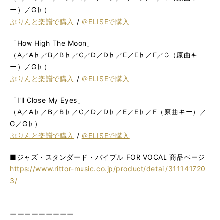
ー）／G♭）
ぷりんと楽譜で購入
/
＠ELISEで購入
「How High The Moon」
（A／A♭／B／B♭／C／D／D♭／E／E♭／F／G（原曲キ
ー）／G♭）
ぷりんと楽譜で購入
/
＠ELISEで購入
「I'll Close My Eyes」
（A／A♭／B／B♭／C／D／D♭／E／E♭／F（原曲キー）／
G／G♭）
ぷりんと楽譜で購入
/
＠ELISEで購入
■ジャズ・スタンダード・バイブル FOR VOCAL 商品ページ
https://www.rittor-music.co.jp/product/detail/311141720
3/
ーーーーーーーーー