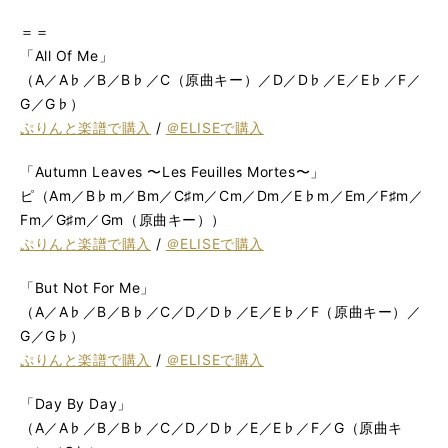
＝＝
「All Of Me」
（A／A♭／B／B♭／C（原曲キー）／D／D♭／E／E♭／F／
G／G♭）
ぷりんと楽譜で購入
/
＠ELISEで購入
「Autumn Leaves 〜Les Feuilles Mortes〜」
ピ（Am／B♭m／Bm／C♯m／Cm／Dm／E♭m／Em／F♯m／
Fm／G♯m／Gm（原曲キー））
ぷりんと楽譜で購入
/
＠ELISEで購入
「But Not For Me」
（A／A♭／B／B♭／C／D／D♭／E／E♭／F（原曲キー）／
G／G♭）
ぷりんと楽譜で購入
/
＠ELISEで購入
「Day By Day」
（A／A♭／B／B♭／C／D／D♭／E／E♭／F／G（原曲キ