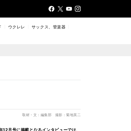
Face
Insta
X
YouT
bo
gr
ub
ok
a
e
ド
ウクレレ
サックス、管楽器
m
取材・文：編集部 撮影：菊地英二
年12月号に掲載となるインタビューでは、