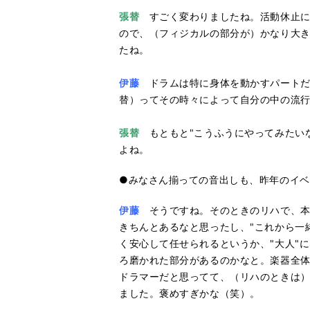
張替
すごく変わりましたね。活動休止にな
ので、（フィジカルの部分が）かなり大
たね。
伊藤
ドラムは特に身体を動かすパートだ
替）ってその時々によって自分の中の流
張替
もともと"こうふうにやってみたいな
よね。
●みなさん揃っての音出しも、昨年のイ
伊藤
そうですね。そのときのリハで、本
きちんとあるなと思ったし、"これから一
く安心して任せられるというか、"大人"
ろ磨かれた部分があるのかなと。楽器全
ドラマーだと思ってて、（リハのときは）
ました。褒めすぎかな（笑）。