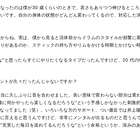
ったのは僕が30 歳くらいのときで、若さもありつつ伸びるとこ
きいです。自分の身体の状態がどんどん変わってくるので、対応した
からね。実は、僕から見ると活休前からドラムのスタイルが頻繁に変
行りがあるのか、スティックの持ち方やリムをかける時期とかけない
"と思ったらすぐにやりたくなるタイプだったんですけど、20 代
ベントが久々だったんじゃないですか？
当に久しぶりに音を合わせました。良い意味で変わらない部分は変わ
緒に何かやったら楽しくなるだろうな"という予感しかなかった刺激
になってました（笑）。いろいろな方のサポート、つい最近では井上
体に言えると思うんですけど、非常にメンタルが出るものだと思うん
"充実した毎日を送れてるんだろうな"という余裕というか、深みの