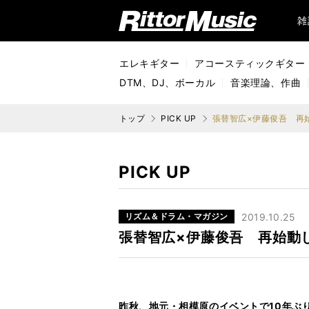
リットーミュージック (Rittor Music)
雑
エレキギター
アコースティックギター
DTM、DJ、ボーカル
音楽理論、作曲
トップ
PICK UP
張替智広×伊藤俊吾 再
PICK UP
リズム＆ドラム・マガジン
2019.10.25
張替智広×伊藤俊吾 再始動
昨秋、地元・相模原のイベントで10年ぶ