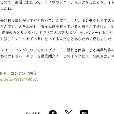
ゃるので、復活にあたって、ライヴやレコーディングをしたとき、イ
ましたね。
受け持つ部分が大半だと思ってたんです。けど、キンモクセイで久々
たんです。人それぞれ、タイム感を持っていると思うんですけど、5
。伊藤俊吾とサナダバンドで「二人のアカボシ」をカヴァーすること
ートは、キンモクセイの要になってるんだなとあらためて感じました
のレコーディングについてのエピソード、張替と伊藤による楽曲制作
わりのドラム・キットを徹底紹介！ このインタビューの続きは、1
2月号」コンテンツ内容
ne/detail/3119119007/
Faceboo
Hatena
X