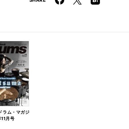
SHARE
k
Boo
kma
rk
ドラム・マガジ
年11月号