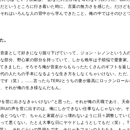
いだというところに行き着いた時に、言葉の無力さを感じた。だけど
。それはいろんな人の背中から学んできたこと。俺の中ではそのひと
った。
音楽として好きになり掘り下げていって、ジョン・レノンという人
荒な部分、野心家の部分を持っていて、しかも晩年は子煩悩で愛妻家
ってきました。そろそろ俺が音楽からもらったたくさんのギフトを返
世代の人たちの手本になるような生き方をしなくちゃいけない。ただ
す（笑）。......言ったらTERUとうちの妻が最高にロックンロ
て、それが俺の生き様なんだもん。
の声を世に出さなきゃいけない"と思った。それが俺の天職であり、天
ERUの声を世に出すのは、俺にしかできない仕事なんじゃないか。
社会とつないで、ちゃんと家庭がぶっ壊れないように日々調整してい
って悪くない。たとえ大事な日にヤケドしようとしてもだ（笑）。T
（笑）。それぐらいの気持ちです。そりゃあファンの人たちも、もっ