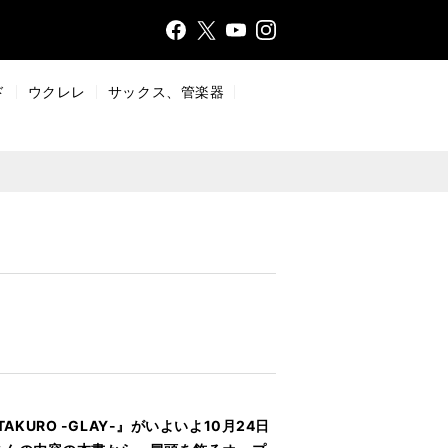
Face
Insta
X
YouT
bo
gr
ub
ok
a
e
ド
ウクレレ
サックス、管楽器
m
KURO -GLAY-』がいよいよ10月24日