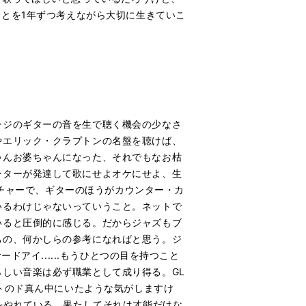
ことを1年ずつ考えながら大切に生きていこ
ージのギターの音を生で聴く機会の少なさ
やエリック・クラプトンの名盤を聴けば、
ゃんお婆ちゃんになった、それでもなお枯
ーターが発達して歌にせよオケにせよ、生
ルチャーで、ギターのほうがカウンター・カ
いるわけじゃないっていうこと。ネットで
いると圧倒的に感じる。だからジャズもブ
ちの、何かしらの参考になればと思う。ジ
ドアイ......もうひとつの目を持つこと
しい音楽は必ず職業として成り得る。GL
ートのド真ん中にいたような気がしますけ
をやれている。果たしてそれは才能だけな