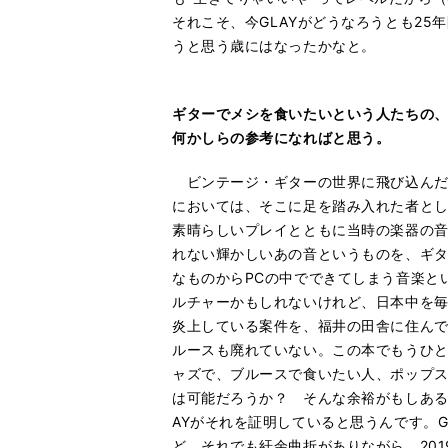
それこそ、今GLAYがどうなろうとも2
うと思う歳にはなったかなと。
ギターでメシを食いたいという人たちの
何かしらの参考になればと思う。
ビンテージ・ギターの世界に飛び込んだ
においては、そこに足を踏み入れた者と
素晴らしいプレイとともに当時の楽器の
れない輝かしいあの音というものを、ギ
なものからPCの中でできてしまう音楽とい
ルチャーかもしれないけれど、日本中を
炎上している案件を、福井の田舎に住ん
ルースも廃れていない。この本でもうひ
ャズで、ブルースで食いたい人、ポップスで、
は可能だろうか？ そんな余裕がもしある
AYがそれを証明していると思うんです。
ど、それでも紆余曲折がありながら、20