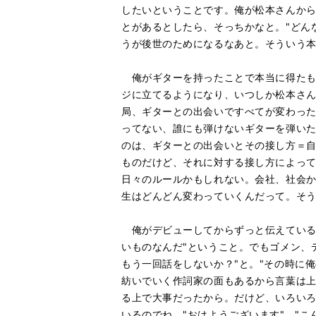
したいということです。俺が松本さんか
とがあるとしたら、そっちかなと。"どんな
うが後世のためになるなあと。そういう
俺がギターを持ったことで本当に得たも
ジに立てるようになり、いつしか松本さんと
局、ギターとの出会いですべてが変わっ
ってない、誰にも弾けないギターを弾いた結
のは、ギターとの出会いとその接し方＝
ものだけど、それに対する接し方によっ
日々のルールかもしれない。会社、社会
生はどんどん変わっていくんだって。そ
俺がデビューしてからずっと伝えている
いものなんだ"ということ。でもゴメン、デ
もう一回話をしないか？"と。"その時に
紡いでいく作詞家の面もあるから言葉は上
る上で大事だったから。だけど、いろい
いるのでね。"おはようございます"、"