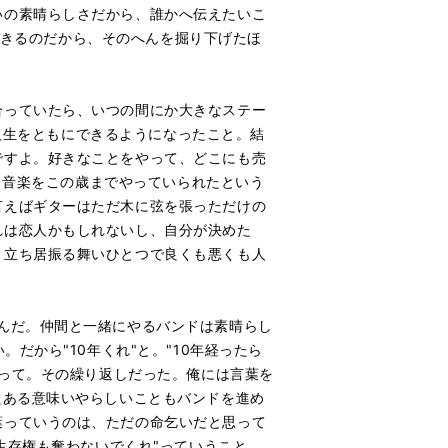
いの素晴らしさだから、誰かへ伝えたいこ
ができるのだから、そのへんを掘り下げたほ
合っていたら、いつの間にか大きなステー
と人生をともにできるようになったこと。結
ですよ。好きなことをやって、どこにも売
より音楽をこの歳までやっていられたという
言えばギターはただ木に弦を張っただけの
れは恋人かもしれないし、自分が決めた
、立ち居振る舞いひとつで良くも悪くも人
んだ。仲間と一緒にやるバンドは素晴らし
だから"10年くれ"と。"10年経ったら
"って。その繰り返しだった。俺には言葉を
たある意味いやらしいこともバンドを進め
葉っていうのは、ただの命乞いだと思って
生存権も奪わないでくれ"っていうこと。