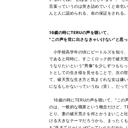
言葉っていうのは突き詰めていくと命乞
んと人に認められる、命の保証をされる
16歳の時にTERUの声を聴いて、
"この声を世に出さなきゃいけない"と思
小学校高学年の頃にビートルズを知り、
であると同時に、すごくロック的で破天
うなりたいという"男像"を少しずつもら
トとしての生き様を見せることで、次の
て、破天荒な生き方と気まぐれな女は嫌いで
になるしかないっていうね（笑）。だっ
16歳の時にTERUの声を聴いて、"こ
のは、一般的な職業という概念だけど、T
とり、妻の破天荒さを何とかうまいこと
ける大きなテーマだろうから、まったくも
も"生きてりゃいいや"ってレベルだから