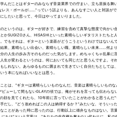
ら学んだことはギターのみならず音楽業界での佇まい、立ち居振る舞
レス・ポールが......"っていう話よりも、あんなすごい人と対談
本にしたいと思って、今日はやってまいりました。
のというのは、ギターが好きで、練習を含めて真摯な態度で向かい
かSUGIZOさん、HISASHIといった素晴らしいギタリストたち
た。でもそれは、ギターという楽器がどうこうというわけではないん
果、素晴らしい出会い、素晴らしい職、素晴らしい未来......何
自分の人生の歩み方そのものだった気がします。めちゃくちゃ乱暴に
て人生が変わるというのは、何においても同じだと思うんですよ。そ
かもしれない。あらゆるものに囲まれて生きていく自分たちとしては
ういう本になればいいなとは思う。
ことは、"ギターは素晴らしいものなんだ。音楽は素晴らしいものな
ビューして間もないGLAYの頃では、俺がそれを言っても伝わらない。
俺の顔を見てくれたら、10年前に言っていたことがわかると思うんだ
手だし、"どう攻めればこの人は納得するか？"みたいな、そういっ
ろなことがあった時に思ったのは、行動以上に雄弁なものはない。言
こんにちは"という言葉は、"あなたの生存権を奪わない代わりに、私の