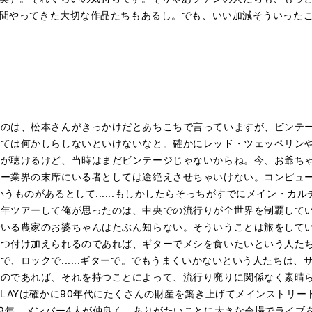
5年間やってきた大切な作品たちもあるし。でも、いい加減そういった
、
のは、松本さんがきっかけだとあちこちで言っていますが、ビンテ
しては何かしらしないといけないなと。確かにレッド・ツェッペリン
音が聴けるけど、当時はまだビンテージじゃないからね。今、お爺ち
ター業界の末席にいる者としては途絶えさせちゃいけない。コンピュ
うものがあるとして......もしかしたらそっちがすでにメイン・カ
毎年ツアーして俺が思ったのは、中央での流行りが全世界を制覇して
でいる農家のお婆ちゃんはたぶん知らない。そういうことは旅をして
とつ付け加えられるのであれば、ギターでメシを食いたいという人た
ロックで......ギターで。でもうまくいかないという人たちは、サー
のであれば、それを持つことによって、流行り廃りに関係なく素晴ら
GLAYは確かに90年代にたくさんの財産を築き上げてメインストリ
19年、メンバー4人が仲良く、ありがたいことに大きな会場でライブ