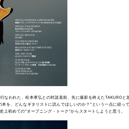
て行なわれた、松本孝弘との対談直前、先に撮影を終えたTAKUROと
の本を、どんなギタリストに読んでほしいのか？"という一点に絞っ
 SERIES史上初めての"オープニング・トーク"からスタートしようと思う。