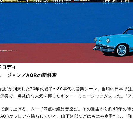
メロディ
ージョン／AORの新解釈
な波"が到来した70年代後半〜80年代の音楽シーン。当時の日本で
演奏で、爆発的な人気を博したギター・ミュージックがあった。"フュー
で創り上げる、ムード満点の絶品音楽だ。その誕生から約40年の時を
AORがフロアを揺らしている。山下達郎などはもはや定番だし、"和