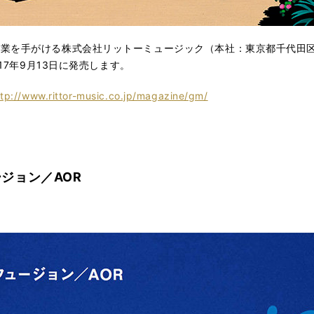
業を手がける株式会社リットーミュージック（本社：東京都千代田
17年9月13日に発売します。
ttp://www.rittor-music.co.jp/magazine/gm/
ジョン／AOR