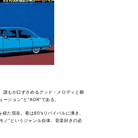
は、誰もが口ずさめるグッド・メロディと都
ジョン"と"AOR"である。
経た現在。巷は80'sリバイバルに沸き、
モノ"というジャンル自体、音楽好きの必