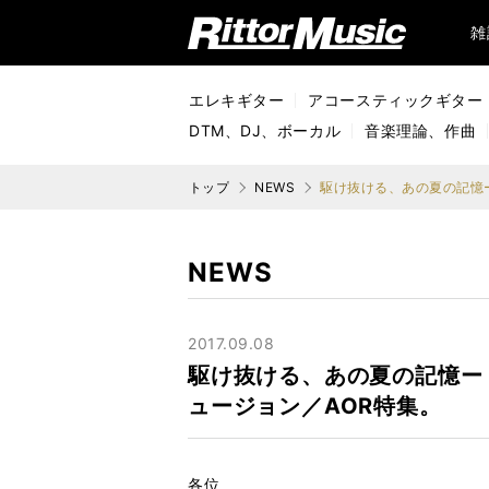
リットーミュージック (Rittor Music)
雑
エレキギター
アコースティックギター
DTM、DJ、ボーカル
音楽理論、作曲
トップ
NEWS
NEWS
2017.09.08
駆け抜ける、あの夏の記憶ー 
ュージョン／AOR特集。
各位