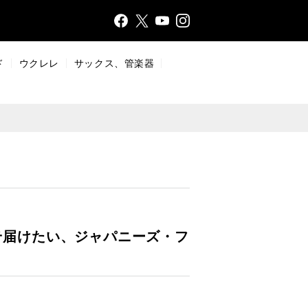
Face
Insta
X
YouT
bo
gr
ub
ok
a
e
ド
ウクレレ
サックス、管楽器
m
こそ届けたい、ジャパニーズ・フ