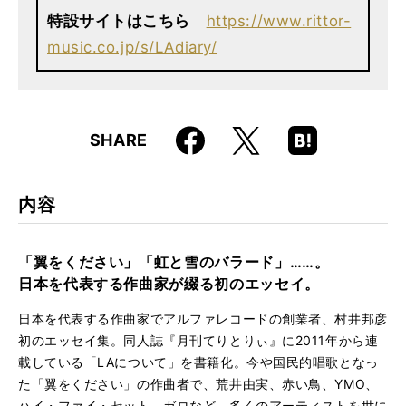
特設サイトはこちら
https://www.rittor-
music.co.jp/s/LAdiary/
Faceboo
Hatena
X
SHARE
k
Boo
kma
rk
内容
「翼をください」「虹と雪のバラード」……。
日本を代表する作曲家が綴る初のエッセイ。
日本を代表する作曲家でアルファレコードの創業者、村井邦彦
初のエッセイ集。同人誌『月刊てりとりぃ』に2011年から連
載している「LAについて」を書籍化。今や国民的唱歌となっ
た「翼をください」の作曲者で、荒井由実、赤い鳥、YMO、
ハイ・ファイ・セット、ガロなど、多くのアーティストを世に