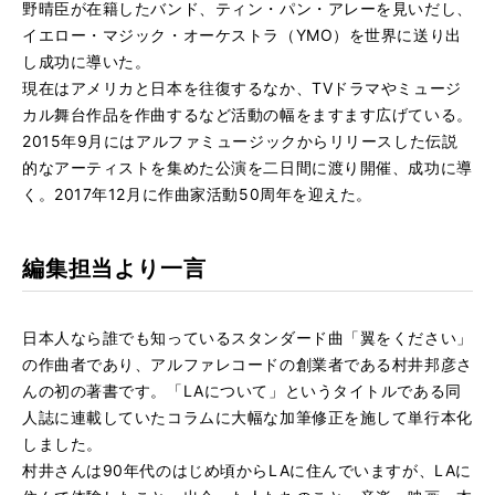
野晴臣が在籍したバンド、ティン・パン・アレーを見いだし、
イエロー・マジック・オーケストラ（YMO）を世界に送り出
し成功に導いた。
現在はアメリカと日本を往復するなか、TVドラマやミュージ
カル舞台作品を作曲するなど活動の幅をますます広げている。
2015年9月にはアルファミュージックからリリースした伝説
的なアーティストを集めた公演を二日間に渡り開催、成功に導
く。2017年12月に作曲家活動50周年を迎えた。
編集担当より一言
日本人なら誰でも知っているスタンダード曲「翼をください」
の作曲者であり、アルファレコードの創業者である村井邦彦さ
んの初の著書です。「LAについて」というタイトルである同
人誌に連載していたコラムに大幅な加筆修正を施して単行本化
しました。
村井さんは90年代のはじめ頃からLAに住んでいますが、LAに