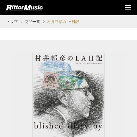
ク (Rittor Musi
メニ
c)
ュ
トップ
商品一覧
村井邦彦のLA日記