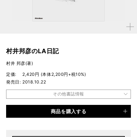
拡大す
る
村井邦彦のLA日記
村井 邦彦(著)
定価
2,420円 (本体2,200円+税10%)
発売日
2018.10.22
その他書誌情報
商品を購入する
品種
書籍
仕様
四六判 / 344ページ
ISBN
9784845633050