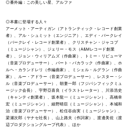
◎番外編：この美しい星、アルファ
◎本書に登場する人々
アーメット・アーティガン（アトランティック・レコード創業
者）、アル・シュミット（エンジニア）、エディ・バークレイ
（バークレイ・レコード創業者）、クリスチャン・ジャコブ
（ミュージシャン）、ジェリー・モス（A&Mレコード創業
者）、ジョン・ウィリアムズ（作曲家）、トミー・リピューマ
（音楽プロデューサー）、バート・バカラック（作曲家）、ホ
ルヘ・カランドレリ（作編曲家）、ミシェル・ルグラン（作曲
家）、ルー・アドラー（音楽プロデューサー）、レスター・シ
ル（音楽プロデューサー）、朝妻一郎（フジパシフィックミュ
ージック会長）、宇野亞喜良（イラストレーター）、川添浩史
（キャンティ創業者）、坂本龍一（ミュージシャン）、高橋幸
宏（ミュージシャン）、細野晴臣（ミュージシャン）、本城和
治（音楽プロデューサー）、松任谷由実（ミュージシャン）、
梁瀬次郎（ヤナセ社長）、山上路夫（作詞家）、渡邊美佐（渡
辺プロダクショングループ代表）、ほか