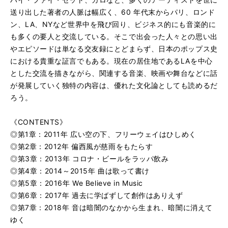
送り出した著者の人脈は幅広く、60 年代末からパリ、ロンド
ン、LA、NYなど世界中を飛び回り、ビジネス的にも音楽的に
も多くの要人と交流している。そこで出会った人々との思い出
やエピソードは単なる交友録にとどまらず、日本のポップス史
における貴重な証言でもある。現在の居住地であるLAを中心
とした交流を描きながら、関連する音楽、映画や舞台などに話
が発展していく独特の内容は、優れた文化論としても読めるだ
ろう。
《CONTENTS》
◎第1章：2011年 広い空の下、フリーウェイはひしめく
◎第2章：2012年 偏西風が慈雨をもたらす
◎第3章：2013年 コロナ・ビールをラッパ飲み
◎第4章：2014～2015年 曲は歌って書け
◎第5章：2016年 We Believe in Music
◎第6章：2017年 過去に学ばずして創作はありえず
◎第7章：2018年 音は暗闇のなかから生まれ、暗闇に消えて
ゆく