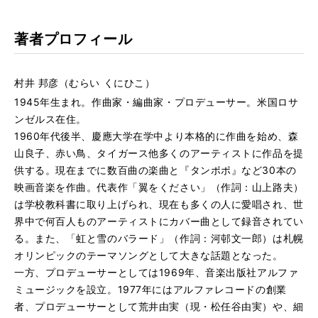
著者プロフィール
村井 邦彦（むらい くにひこ）
1945年生まれ。作曲家・編曲家・プロデューサー。米国ロサ
ンゼルス在住。
1960年代後半、慶應大学在学中より本格的に作曲を始め、森
山良子、赤い鳥、タイガース他多くのアーティストに作品を提
供する。現在までに数百曲の楽曲と『タンポポ』など30本の
映画音楽を作曲。代表作「翼をください」（作詞：山上路夫）
は学校教科書に取り上げられ、現在も多くの人に愛唱され、世
界中で何百人ものアーティストにカバー曲として録音されてい
る。また、「虹と雪のバラード」（作詞：河邨文一郎）は札幌
オリンピックのテーマソングとして大きな話題となった。
一方、プロデューサーとしては1969年、音楽出版社アルファ
ミュージックを設立。1977年にはアルファレコードの創業
者、プロデューサーとして荒井由実（現・松任谷由実）や、細