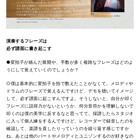
演奏するフレーズは
必ず譜面に書き起こす
●変拍子が絡んだ展開や、手数が多く複雑なフレーズはどのよ
うにして覚えていくのでしょうか？
○僕は基本的に変拍子を拍で数えたことがなくて。メロディや
ドラムのフレーズで覚えるんですけど、デモを聴いてイメージ
して、必ず譜面に起こすんですよ。そうしないと、自分が叩く
フレーズに説得力がないというか、何分音符かを理解しないで
叩くのは僕の美学に反するなと思ってて。採譜したらスタジオ
に入って個人練をするんですけど、レコーダーで録音したのを
確認して、楽譜を直したりっていうのを繰り返す感じですか
ね。あとは他のパートやメロディとユニゾンするのが好きなの