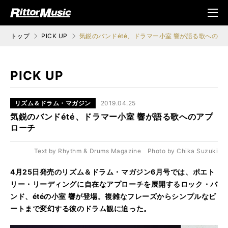
ク (Rittor Musi
メニ
c)
ュ
トップ
PICK UP
気鋭のバンドété、ドラマー小室 響が語る歌へのア
PICK UP
リズム＆ドラム・マガジン
2019.04.25
気鋭のバンドété、ドラマー小室 響が語る歌へのアプ
ローチ
Text by Rhythm & Drums Magazine Photo by Chika Suzuki
4月25日発売のリズム＆ドラム・マガジン6月号では、ポエト
リー・リーディングに自在なアプローチを展開するロック・バ
ンド、étéの小室 響が登場。複雑なフレーズからシンプルなビ
ートまで変幻する彼のドラム観に迫った。