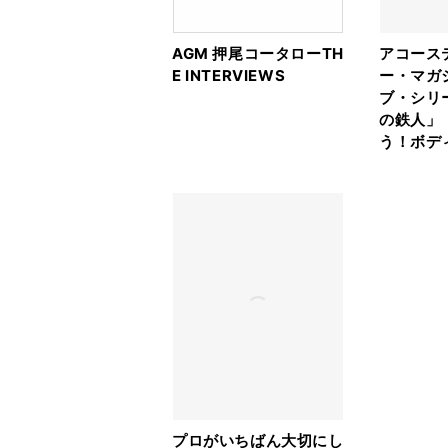
AGM 押尾コータローTH
アコース
E INTERVIEWS
ー・マガ
ブ・シリ
の鉄人」
う！ボデ
プロがいちばん大切にし