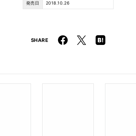
発売日
2018.10.26
Faceboo
Hatena
X
SHARE
k
Boo
kma
rk