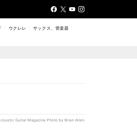
Face
Insta
X
YouT
bo
gr
ub
ok
a
e
ド
ウクレレ
サックス、管楽器
m
Acoustic Guitar Magazine Photo by Brian Allen