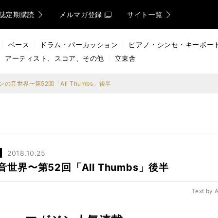
誌定期購読
メルマガ登録
サイト一覧
ベース
ドラム・パーカッション
ピアノ・シンセ・キーボー
アーティスト、スコア、その他
立東舎
音世界〜第52回「All Thumbs」後半
2018.10.25
界〜第52回「All Thumbs」後半
Text by 