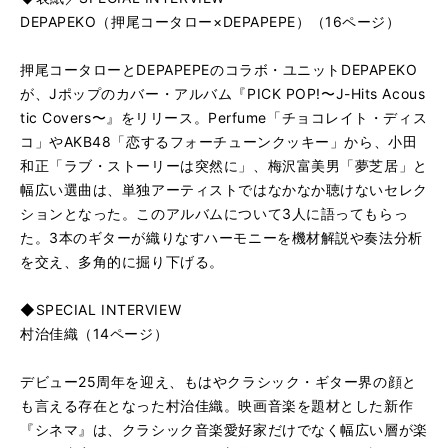
DEPAPEKO（押尾コータロー×DEPAPEPE）（16ページ）
押尾コータローとDEPAPEPEのコラボ・ユニットDEPAPEKO
が、Jポップのカバー・アルバム『PICK POP!〜J-Hits Acous
tic Covers〜』をリリース。Perfume「チョコレイト・ディス
コ」やAKB48「恋するフォーチューンクッキー」から、小田
和正「ラブ・ストーリーは突然に」、梅沢富美男「夢芝居」と
幅広い選曲は、単独アーティストではなかなか聴けないセレク
ションとなった。このアルバムについて3人に語ってもらっ
た。3本のギターが織りなすハーモニーを機材解説や奏法分析
を交え、多角的に掘り下げる。
◆SPECIAL INTERVIEW
村治佳織（14ページ）
デビュー25周年を迎え、もはやクラシック・ギター界の顔と
も言える存在となった村治佳織。映画音楽を題材とした新作
『シネマ』は、クラシック音楽愛好家だけでなく幅広い層が楽