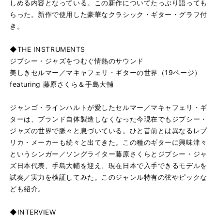
しめる内容となっている。この新作についてたっぷり語っても
らった。新作で使用した豪華なクラシック・ギター・グラフ付
き。
◆THE INSTRUMENTS
ジプシー・ジャズをつむぐ情熱のサウンド
美しきセルマー／マキャフェリ・ギターの世界（19ページ）
featuring 藤原さくら＆手島大輔
ジャンゴ・ラインハルトが愛したセルマー／マキャフェリ・ギ
ターは、ブランド自体製造しなくなった今現在でもジプシー・
ジャズの世界で脈々と息づいている。ひと昔前とは異なるレプ
リカ・メーカーも続々と出てきた。この種のギターに興味津々
というシンガー／ソングライター藤原さくらとジプシー・ジャ
ズ日本代表、手島大輔を迎え、現在日本で入手できるモデルを
試奏／実力を検証してみた。このジャンル特有の弦やピックな
ども紹介。
◆INTERVIEW