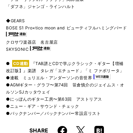
「ダフネ」ジャンゴ・ラインハルト
◆GEARS
BOSE S1 Pro×tico moon and ビューティフルハミングバード
クロサワ楽器店 名古屋店
SKYSONIC
●
CD連動
『TAB譜とCDで学ぶクラシック・ギター【増補
改訂版】』楽譜 タレガ「エチュード」「ミ ファボリータ」
●連載 ミュリエル・アンダーソンの音世界
●AGMギター・グラフ〜第74回 笹倉慎介のジェイムス・オ
ルソンSJカッタウェイ
●にっぽんのギター工房〜第63回 アストリアス
●ニュー・ギア・サウンド・チェック
●バックナンバー／バックナンバー常設店リスト
Faceboo
Hatena
X
SHARE