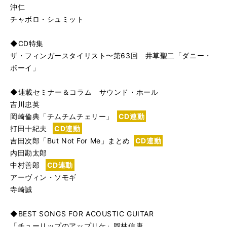
沖仁
チャボロ・シュミット
◆CD特集
ザ・フィンガースタイリスト〜第63回 井草聖二「ダニー・
ボーイ」
◆連載セミナー＆コラム サウンド・ホール
吉川忠英
岡崎倫典「チムチムチェリー」
CD連動
打田十紀夫
CD連動
吉田次郎「But Not For Me」まとめ
CD連動
内田勘太郎
中村善郎
CD連動
アーヴィン・ソモギ
寺崎誠
◆BEST SONGS FOR ACOUSTIC GUITAR
「チューリップのアップリケ」岡林信康