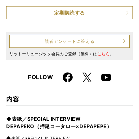
仕様
A4変形判 / 152ページ / CD付き
定期購読する
読者アンケートに答える
リットーミュージック会員のご登録（無料）は
こちら
。
Faceboo
X
FOLLOW
Youtube
k
内容
◆表紙／SPECIAL INTERVIEW
DEPAPEKO（押尾コータロー×DEPAPEPE）
◆表紙／SPECIAL INTERVIEW