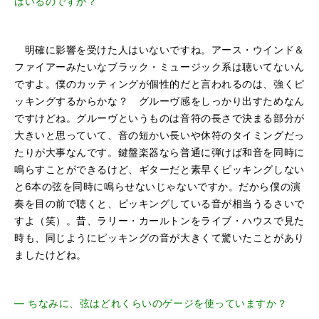
はいるのですか？
明確に影響を受けた人はいないですね。アース・ウインド＆
ファイアーみたいなブラック・ミュージック系は聴いてないん
ですよ。僕のカッティングが個性的だと言われるのは、強くピ
ッキングするからかな？ グルーヴ感をしっかり出すためなん
ですけどね。グルーヴというものは音符の長さで決まる部分が
大きいと思っていて、音の短かい長いや休符のタイミングだっ
たりが大事なんです。鍵盤楽器なら普通に弾けば和音を同時に
鳴らすことができるけど、ギターだと素早くピッキングしない
と6本の弦を同時に鳴らせないじゃないですか。だから僕の演
奏を目の前で聴くと、ピッキングしている音が相当うるさいで
すよ（笑）。昔、ラリー・カールトンをライブ・ハウスで見た
時も、同じようにピッキングの音が大きくて驚いたことがあり
ましたけどね。
―
ちなみに、弦はどれくらいのゲージを使っていますか？