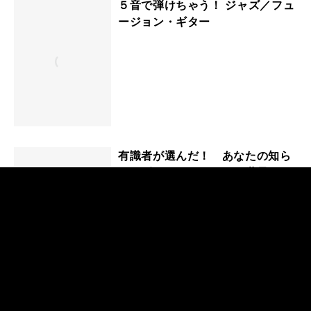
５音で弾けちゃう！ ジャズ／フュ
ージョン・ギター
有識者が選んだ！ あなたの知ら
ないギター・インストの世界！
私時代 WATAKUSHI-JIDAI 野呂