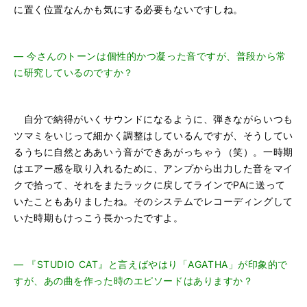
に置く位置なんかも気にする必要もないですしね。
―
今さんのトーンは個性的かつ凝った音ですが、普段から常
に研究しているのですか？
自分で納得がいくサウンドになるように、弾きながらいつも
ツマミをいじって細かく調整はしているんですが、そうしてい
るうちに自然とああいう音ができあがっちゃう（笑）。一時期
はエアー感を取り入れるために、アンプから出力した音をマイ
クで拾って、それをまたラックに戻してラインでPAに送って
いたこともありましたね。そのシステムでレコーディングして
いた時期もけっこう長かったですよ。
―
『STUDIO CAT』と言えばやはり「AGATHA」が印象的で
すが、あの曲を作った時のエピソードはありますか？