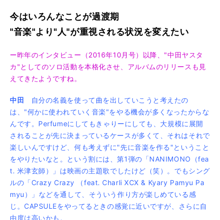
今はいろんなことが過渡期
"音楽"より"人"が重視される状況を変えたい
ー昨年のインタビュー（2016年10月号）以降、"中田ヤスタ
カ"としてのソロ活動を本格化させ、アルバムのリリースも見
えてきたようですね。
中田
自分の名義を使って曲を出していこうと考えたの
は、"何かに使われていく音楽"をやる機会が多くなったからな
んです。Perfumeにしてもきゃりーにしても、大規模に展開
されることが先に決まっているケースが多くて、それはそれで
楽しいんですけど、何も考えずに"先に音楽を作る"ということ
をやりたいなと。という割には、第1弾の「NANIMONO（fea
t. 米津玄師）」は映画の主題歌でしたけど（笑）。でもシング
ルの「Crazy Crazy （feat. Charli XCX & Kyary Pamyu Pa
myu）」などを通して、そういう作り方が楽しめている感
じ。CAPSULEをやってるときの感覚に近いですが、さらに自
由度は高いかも。