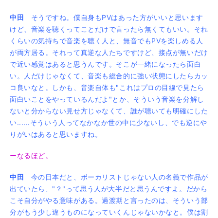
中田
そうですね。僕自身もPVはあった方がいいと思います
けど、音楽を聴くってことだけで言ったら無くてもいい。それ
くらいの気持ちで音楽を聴く人と、無音でもPVを楽しめる人
が両方居る。それって真逆な人たちですけど、接点が無いだけ
で近い感覚はあると思うんです。そこが一緒になったら面白
い。人だけじゃなくて、音楽も総合的に強い状態にしたらカッ
コ良いなと。しかも、音楽自体も"これはプロの目線で見たら
面白いことをやっているんだよ"とか、そういう音楽を分解し
ないと分からない見せ方じゃなくて、誰が聴いても明確にした
い......そういう人ってなかなか世の中に少ないし、でも逆にや
りがいはあると思いますね。
ーなるほど。
中田
今の日本だと、ボーカリストじゃない人の名義で作品が
出ていたら、"？"って思う人が大半だと思うんですよ。だから
こそ自分がやる意味がある。過渡期と言ったのは、そういう部
分がもう少し違うものになっていくんじゃないかなと。僕は割