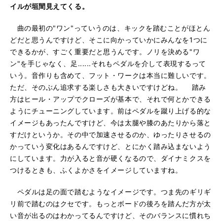
イルが垣間見えてくる。
曲の最初の"ワン"っていうのは、キックを踏むことがほとん
どだと思うんですけど、そこに向かっていかにみんなを1つに
できるかが、すごく重要だと思うんです。ノリを決める"ワ
ン"を手じゃなく、足......それもペダルを介して表現するって
いう。音作りも含めて、フット・ワークは本当に難しいです。
ただ、そのぶん追求する楽しさも大きいですけどね。 踏み
方はヒール・アップでクローズが基本で、それで何とかできる
ようにチューニングしています。前はペダルを蹴り上げる的な
イメージもあったんですけど、今は太腿や膝のあたりから落と
すだけというか。その中で加速させるのか、ゆったりさせるの
かっていう変化はあるんですけど、とにかく踏み込まないよう
にしています。力が入ると音が硬くなるので、ダイナミクスを
つけるときも、ふくよかさをイメージしていますね。
ペダルは足の面で踏むようなイメージです。つま先のギリギ
リ前で踏むのはクセです。もっとボードの後ろを踏んだ方が太
い音が出るのはわかってるんですけど、そのバランスに慣れち