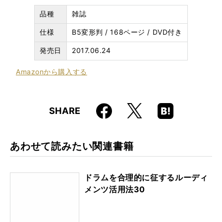
品種
雑誌
仕様
B5変形判 / 168ページ / DVD付き
発売日
2017.06.24
Amazon
から購入する
Faceboo
Hatena
X
SHARE
k
Boo
kma
rk
あわせて読みたい関連書籍
ドラムを合理的に征するルーディ
メンツ活用法30