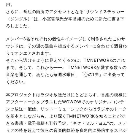
用。
さらに、番組の随所でアクセントとなる"サウンドステッカー
（ジングル）"は、小室哲哉氏が本番組のために新たに書き下
ろしました。
メンバー3名それぞれの個性をイメージして制作されたこのサ
ウンドは、その週の選曲を担当するメンバーに合わせて週替わ
りでオンエアされます。
そこから透けるように見えてくるのは、TMNETWORKのこれ
まで、そして、これから――。 TMNETWORKが愛する数々の
音楽を通して、あなたも毎週水曜日、「心の1曲」に出会って
ください。
本プロジェクトはラジオ放送だけにとどまらず、番組の模様に
アフタートークをプラスしたWOWOWでのオリジナルコンテ
ンツ放送・配信、リットーミュージックからはラジオのトーク
を基本としながらも、より深くTMNETWORKを知ることがで
きる書籍・電子書籍も刊行予定。"キク・ミル・ヨム"の、メデ
ィアの枠を超えて彼らの音楽的軌跡を多角的に発信するスペシ