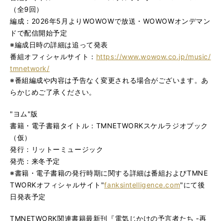
（全9回）
編成：2026年5月よりWOWOWで放送・WOWOWオンデマン
ドで配信開始予定
※編成日時の詳細は追って発表
番組オフィシャルサイト：
https://www.wowow.co.jp/music/
tmnetwork/
※番組編成や内容は予告なく変更される場合がございます。あ
らかじめご了承ください。
"ヨム"版
書籍・電子書籍タイトル：TMNETWORKスケルラジオブック
（仮）
発行：リットーミュージック
発売：来冬予定
※書籍・電子書籍の発行時期に関する詳細は番組およびTMNE
TWORKオフィシャルサイト"
fanksintelligence.com
"にて後
日発表予定
TMNETWORK関連書籍最新刊『電気じかけの予言者たち -再