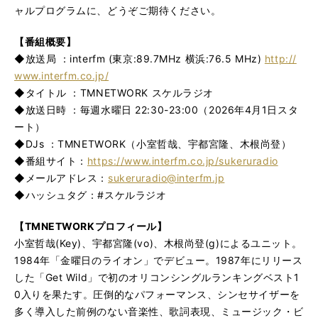
ャルプログラムに、どうぞご期待ください。
【番組概要】
◆放送局 ：interfm (東京:89.7MHz 横浜:76.5 MHz)
http://
www.interfm.co.jp/
◆タイトル ：TMNETWORK スケルラジオ
◆放送日時 ：毎週水曜日 22:30-23:00（2026年4月1日スタ
ート）
◆DJs ：TMNETWORK（小室哲哉、宇都宮隆、木根尚登）
◆番組サイト：
https://www.interfm.co.jp/sukeruradio
◆メールアドレス：
sukeruradio@interfm.jp
◆ハッシュタグ：#スケルラジオ
【TMNETWORKプロフィール】
小室哲哉(Key)、宇都宮隆(vo)、木根尚登(g)によるユニット。
1984年「金曜日のライオン」でデビュー。1987年にリリース
した「Get Wild」で初のオリコンシングルランキングベスト1
0入りを果たす。圧倒的なパフォーマンス、シンセサイザーを
多く導入した前例のない音楽性、歌詞表現、ミュージック・ビ