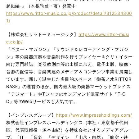
起動編-』（木根尚登・著）発売中
https://www.rittor-music.co.jp/product/detail/312534300
1/
【株式会社リットーミュージック】
https://www.rittor-musi
c.co.jp/
『ギター・マガジン』『サウンド＆レコーディング・マガジ
ン』等の楽器演奏や音楽制作を行うプレイヤー＆クリエイター
向け専門雑誌、楽器教則本等の出版に加え、電子出版、映像・
音源の配信等、音楽関連のメディア＆コンテンツ事業を展開し
ています。新しく誕生した多目的スペース「御茶ノ水RITTOR
BASE」の運営のほか、国内最大級の楽器マーケットプレイス
『デジマート』やTシャツのオンデマンド販売サイト『T-O
D』等のWebサービスも人気です。
【インプレスグループ】
https://www.impressholdings.com/
株式会社インプレスホールディングス（本社：東京都千代田
区、代表取締役：塚本由紀）を持株会社とするメディアグルー
プ。「IT」「音楽」「デザイン」「山岳・自然」「航空・鉄