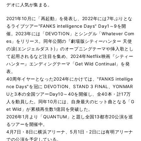
デオに人気が集まる。
2021年10月に「再起動」を発表し、2022年には7年ぶりとな
るライブツアー"FANKS intelligence Days" Day1～9を開
催。2023年には「DEVOTION」とシングル「Whatever Com
es」をリリース。同年公開の『劇場版シティーハンター 天使
の涙(エンジェルダスト)』のオープニングテーマや挿入歌とし
て起用されるなど注目を集め、2024年Netflix映画『シティー
ハンター』エンディングテーマ「Get Wild Continual」を発
表。
40周年イヤーとなった2024年にかけては、"FANKS intellige
nce Days"を冠に DEVOTION、STAND 3 FINAL、YONMAR
Uと3本の全国ツアーDay10～40を開催し、全40本・計17万
人を動員した。同年10月には、自身最大のヒット曲となる「G
et Wild」が累積再生数1億回を突破した。
2026年1月より「QUANTUM」と題し全国13都市20公演を巡
るツアーを開催中。
4月7日・8日に横浜アリーナ、5月1日・2日には有明アリーナ
での公演を予定している。