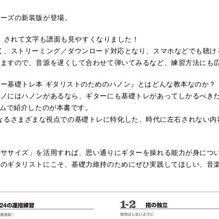
リーズの新装版が登場。
5倍）されて文字も譜面も見やすくなりました！
なく、ストリーミング／ダウンロード対応となり、スマホなどでも聴
きますので、音源を遅くして合わせて弾いてみるなど、練習方法にも
ー基礎トレ本 ギタリストのためのハノン』とはどんな教本なのか？
ノにはハノンがあるなら、ギターにも基礎トレがあってしかるべきだ！
ームで紹介したのが本書です。
トが気になるさまざまな視点での基礎トレに特化した、時代に左右されない
クササイズ」を活用すれば、思い通りにギターを操れる能力が身につ
級のギタリストにこそ、基礎力維持のためにぜひ実践してほしい、音