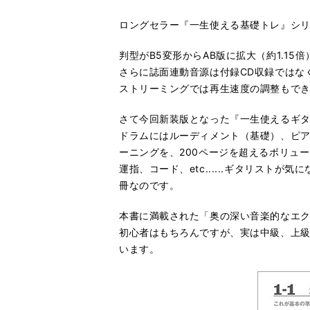
ロングセラー『一生使える基礎トレ』シ
判型がB5変形からAB版に拡大（約1.1
さらに誌面連動音源は付録CD収録では
ストリーミングでは再生速度の調整もで
さて今回新装版となった『一生使えるギタ
ドラムにはルーディメント（基礎）、ピア
ーニングを、200ページを超えるボリュ
運指、コード、etc......ギタリス
冊なのです。
本書に満載された「奥の深い音楽的なエ
初心者はもちろんですが、実は中級、上
います。