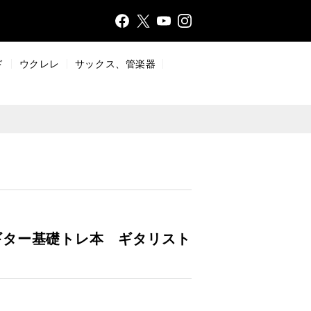
Face
Insta
X
YouT
bo
gr
ub
ok
a
e
ド
ウクレレ
サックス、管楽器
m
ギター基礎トレ本 ギタリスト