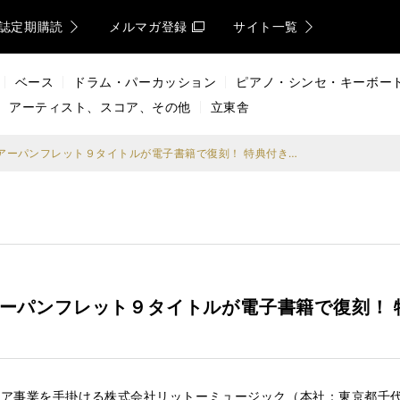
誌定期購読
メルマガ登録
サイト一覧
ベース
ドラム・パーカッション
ピアノ・シンセ・キーボー
アーティスト、スコア、その他
立東舎
ORANGE RANGEの歴代ツアーパンフレット９タイトルが電子書籍で復刻！ 特典付きのコンプリートセットもラインナップ
代ツアーパンフレット９タイトルが電子書籍で復刻！
ア事業を手掛ける株式会社リットーミュージック（本社：東京都千