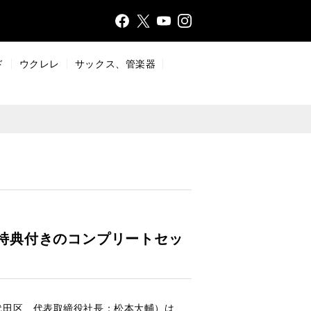
Face
Insta
X
YouT
bo
gr
ub
ok
a
e
ド
ウクレレ
サックス、管楽器
m
 特典付きのコンプリートセッ
代田区、代表取締役社長：松本大輔）は、