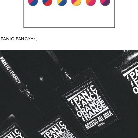
〜PANIC FANCY〜」