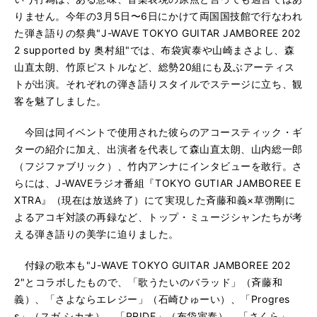
りません。今年の3月5日〜6日にかけて両国国技館で行なわれ
た弾き語りの祭典"J-WAVE TOKYO GUITAR JAMBOREE 202
2 supported by 奥村組"では、布袋寅泰や山崎まさよし、森
山直太朗、竹原ピストルなど、総勢20組にも及ぶアーティス
トが出演。それぞれの弾き語りスタイルでステージに立ち、観
客を魅了しました。
今回は同イベントで使用された彼らのアコースティック・ギ
ターの紹介に加え、出演者を代表して森山直太朗、山内総一郎
（フジファブリック）、竹内アンナにインタビューを敢行。さ
らには、J-WAVEラジオ番組『TOKYO GUTIAR JAMBOREE E
XTRA』（現在は放送終了）にて実現した斉藤和義×草彅剛に
よるアコギ対談の再録など、トップ・ミュージシャンたちが考
える弾き語りの美学に迫りました。
付録の歌本も"J-WAVE TOKYO GUITAR JAMBOREE 202
2"とコラボしたもので、「歌うたいのバラッド」（斉藤和
義）、「さよならエレジー」（石崎ひゅーい）、「Progres
s」（スガ シカオ）、「PRIDE」（布袋寅泰）、「さくら」