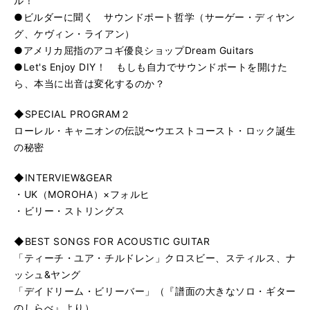
ル！
●ビルダーに聞く サウンドポート哲学（サーゲー・ディヤン
グ、ケヴィン・ライアン）
●アメリカ屈指のアコギ優良ショップDream Guitars
●Let's Enjoy DIY！ もしも自力でサウンドポートを開けた
ら、本当に出音は変化するのか？
◆SPECIAL PROGRAM２
ローレル・キャニオンの伝説〜ウエストコースト・ロック誕生
の秘密
◆INTERVIEW&GEAR
・UK（MOROHA）×フォルヒ
・ビリー・ストリングス
◆BEST SONGS FOR ACOUSTIC GUITAR
「ティーチ・ユア・チルドレン」クロスビー、スティルス、ナ
ッシュ&ヤング
「デイドリーム・ビリーバー」（『譜面の大きなソロ・ギター
のしらべ』より）