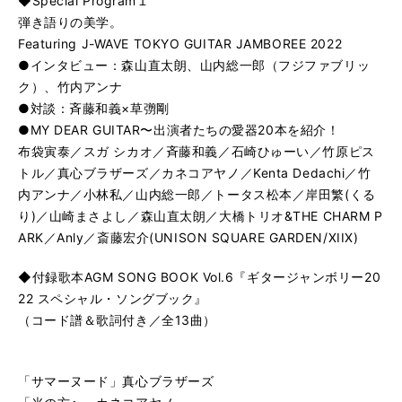
◆Special Program１
弾き語りの美学。
Featuring J-WAVE TOKYO GUITAR JAMBOREE 2022
●インタビュー：森山直太朗、山内総一郎（フジファブリッ
ク）、竹内アンナ
●対談：斉藤和義×草彅剛
●MY DEAR GUITAR〜出演者たちの愛器20本を紹介！
布袋寅泰／スガ シカオ／斉藤和義／石崎ひゅーい／竹原ピス
トル／真心ブラザーズ／カネコアヤノ／Kenta Dedachi／竹
内アンナ／小林私／山内総一郎／トータス松本／岸田繁(くる
り)／山崎まさよし／森山直太朗／大橋トリオ&THE CHARM P
ARK／Anly／斎藤宏介(UNISON SQUARE GARDEN/XIIX)
◆付録歌本AGM SONG BOOK Vol.6『ギタージャンボリー20
22 スペシャル・ソングブック』
（コード譜＆歌詞付き／全13曲）
「サマーヌード」真心ブラザーズ