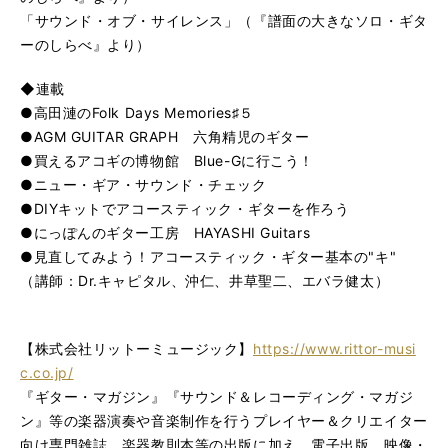
「サウンド・オブ・サイレンス」（『譜面の大きなソロ・ギタ
ーのしらべ』より）
◆連載
●高田漣のFolk Days Memories♯５
●AGM GUITAR GRAPH 六角精児のギター
●買えるアコギの博物館 Blue-Gに行こう！
●ニュー・ギア・サウンド・チェック
●DIYキットでアコースティック・ギターを作ろう
●にっぽんのギター工房 HAYASHI Guitars
●見直してみよう！アコースティック・ギター基本の"キ"
（講師：Dr.キャピタル、沖仁、井草聖二、エバラ健太）
【株式会社リットーミュージック】
https://www.rittor-musi
c.co.jp/
『ギター・マガジン』『サウンド＆レコーディング・マガジ
ン』等の楽器演奏や音楽制作を行うプレイヤー＆クリエイター
向け専門雑誌、楽器教則本等の出版に加え、電子出版、映像・