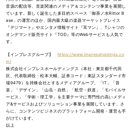
音源の配信等、音楽関連のメディア＆コンテンツ事業を展開し
ています。新しく誕生した多目的スペース「御茶ノ水Rittor B
ase」の運営のほか、国内最大級の楽器マーケットプレイス
『デジマート』やエンタメ情報サイト『耳マン』、Tシャツの
オンデマンド販売サイト『TOD』等のWebサービスも人気で
す。
【インプレスグループ】
https://www.impressholdings.co
m/
株式会社インプレスホールディングス（本社：東京都千代田
区、代表取締役：松本大輔、証券コード：東証スタンダード市
場9479）を持株会社とするメディアグループ。「IT」「音
楽」「デザイン」「山岳・自然」「航空・鉄道」「モバイルサ
ービス」「学術・理工学」を主要テーマに専門性の高いメディ
ア&サービスおよびソリューション事業を展開しています。さ
らに、コンテンツビジネスのプラットフォーム開発・運営も手
がけています。
以上