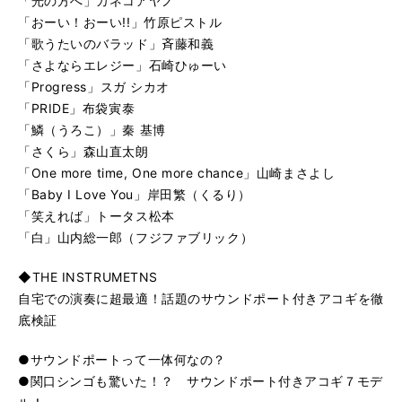
「光の方へ」カネコアヤノ
「おーい！おーい!!」竹原ピストル
「歌うたいのバラッド」斉藤和義
「さよならエレジー」石崎ひゅーい
「Progress」スガ シカオ
「PRIDE」布袋寅泰
「鱗（うろこ）」秦 基博
「さくら」森山直太朗
「One more time, One more chance」山崎まさよし
「Baby I Love You」岸田繁（くるり）
「笑えれば」トータス松本
「白」山内総一郎（フジファブリック）
◆THE INSTRUMETNS
自宅での演奏に超最適！話題のサウンドポート付きアコギを徹
底検証
●サウンドポートって一体何なの？
●関口シンゴも驚いた！？ サウンドポート付きアコギ７モデ