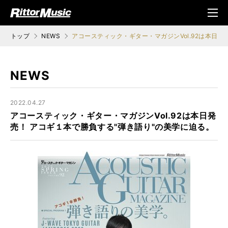
ク (Rittor Musi
メニ
c)
ュ
トップ
NEWS
アコースティック・ギター・マガジンVol.92は本日発
NEWS
2022.04.27
アコースティック・ギター・マガジンVol.92は本日発
売！ アコギ１本で勝負する"弾き語り"の美学に迫る。