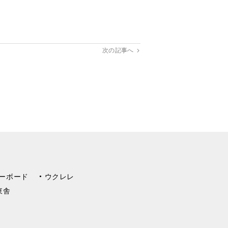
次の記事へ
ーボード
ウクレレ
東舎