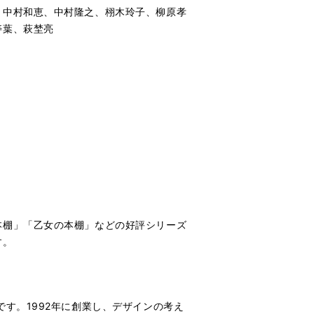
、中村和恵、中村隆之、栩木玲子、柳原孝
寿葉、萩埜亮
本棚」「乙女の本棚」などの好評シリーズ
す。
す。1992年に創業し、デザインの考え