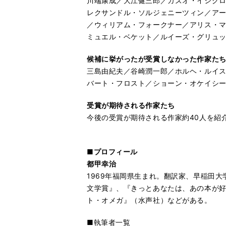
川端康成／大江健三郎／カズオ・イシグロ
レクサンドル・ソルジェニーツィン／アー
／ウィリアム・フォークナー／アリス・マ
ミュエル・ベケット／ルイーズ・グリュ
候補に挙がったが受賞しなかった作家た
三島由紀夫／谷崎潤一郎／ホルヘ・ルイ
バート・フロスト／ショーン・オケイシ
受賞が期待される作家たち
今後の受賞が期待される作家約40人を紹
■プロフィール
都甲幸治
1969年福岡県生まれ。翻訳家、早稲田
文学賞』、『きっとあなたは、あの本が
ト・オメガ』（水声社）などがある。
■執筆者一覧