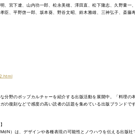
伸明、宮下遼、山内功一郎、松永美穂、澤田直、松下隆志、久野量一
田孝臣、平野啓一郎、坂本葵、野谷文昭、鈴木雅雄、三神弘子、斎藤
2.html
まな分野のポップカルチャーを紹介する出版活動を展開中。「料理の
ンガの復刻などで感度の高い読者の話題を集めている出版ブランドで
ン】
MdN）は、デザインや各種表現の可能性とノウハウを伝える出版社で