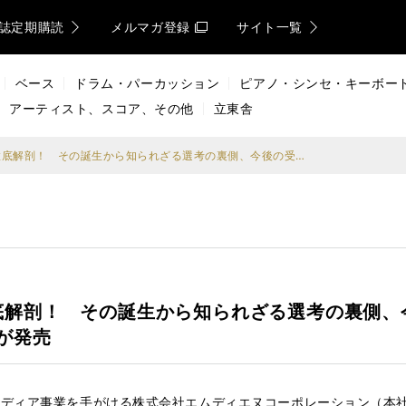
誌定期購読
メルマガ登録
サイト一覧
ベース
ドラム・パーカッション
ピアノ・シンセ・キーボー
アーティスト、スコア、その他
立東舎
世界で1番有名な文学賞を徹底解剖！ その誕生から知られざる選考の裏側、今後の受賞予想までまとめた『ノーベル文学賞のすべて』が発売
底解剖！ その誕生から知られざる選考の裏側、
が発売
ディア事業を手がける株式会社エムディエヌコーポレーション（本