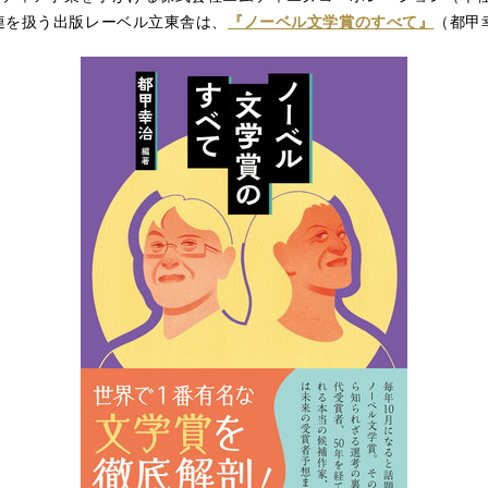
連を扱う出版レーベル立東舎は、
『ノーベル文学賞のすべて』
（都甲