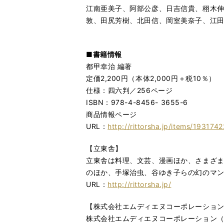
江南亜美子、阿部公彦、日吉信貴、栩木
敦、田尻芳樹、北田信、岡室美奈子、江
■書籍情報
都甲幸治 編著
定価2,200円（本体2,000円＋税10％）
仕様：四六判／256ページ
ISBN：978-4-8456- 3655-6
商品情報ページ
URL：
http://rittorsha.jp/items/1931742
【立東舎】
立東舎は料理、文芸、漫画ほか、さまざ
のほか、手塚治虫、谷ゆき子らの幻のマ
URL：
http://rittorsha.jp/
【株式会社エムディエヌコーポレーショ
株式会社エムディエヌコーポレーション（