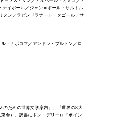
／トーマス・マン／アルベール・カミュ／ア
・ナイポール／ジャン＝ポール・サルトル
リスン／ラビンドラナート・タゴール／サ
ミル・ナボコフ／アンドレ・ブルトン／ロ
人のための世界文学案内』、『世界の8大
立東舎）、訳書にドン・デリーロ『ポイン