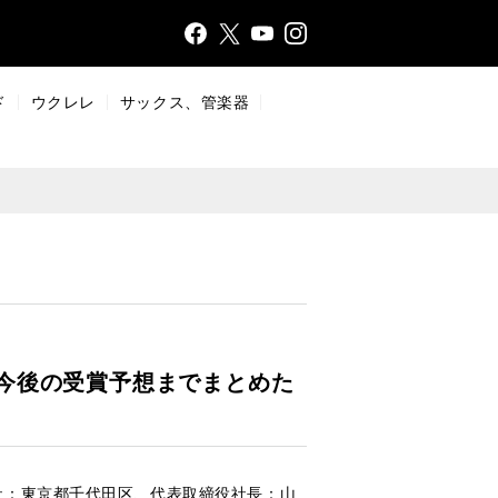
Face
Insta
X
YouT
bo
gr
ub
ok
a
e
ド
ウクレレ
サックス、管楽器
m
今後の受賞予想までまとめた
社：東京都千代田区、代表取締役社長：山