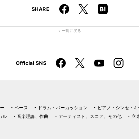
Faceboo
Hatena
X
SHARE
k
Boo
kma
rk
一覧に戻る
Faceboo
Instagra
X
Official SNS
YouTube
k
m
ー
ベース
ドラム・パーカッション
ピアノ・シンセ・キ
カル
音楽理論、作曲
アーティスト、スコア、その他
立