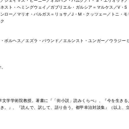
／シェイマス・ヒーニー／オルハン・パムク／T・Ｓ・エリオット
ネスト・ヘミングウェイ／ガブリエル・ガルシア＝マルケス／V・S
ンロー／マリオ・バルガス＝リョサ／J・M・クッツェー／トニ・モ
ック
ち
ス・ボルヘス／エズラ・パウンド／エルンスト・ユンガー／ウラジー
ー
介。
大学文学学術院教授。著書に『「街小説」読みくらべ』、『今を生きる
好き。』、『読んで、訳して、語り合う。都甲幸治対談集』（以上、