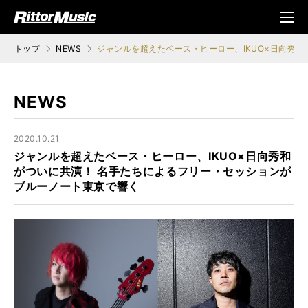
ク (Rittor Musi
メニ
c)
ュ
トップ
NEWS
ジャンルを超えたベース・ヒーロー、IKUO×日向秀
NEWS
2020.10.21
ジャンルを超えたベース・ヒーロー、IKUO×日向秀和
がついに共演！ 名手たちによるフリー・セッションが
ブルーノート東京で響く