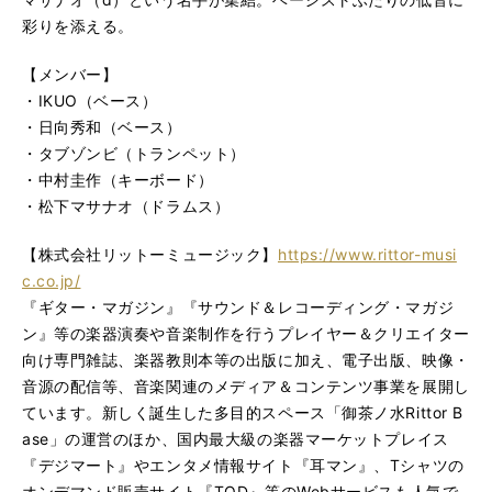
彩りを添える。
【メンバー】
・IKUO（ベース）
・日向秀和（ベース）
・タブゾンビ（トランペット）
・中村圭作（キーボード）
・松下マサナオ（ドラムス）
【株式会社リットーミュージック】
https://www.rittor-musi
c.co.jp/
『ギター・マガジン』『サウンド＆レコーディング・マガジ
ン』等の楽器演奏や音楽制作を行うプレイヤー＆クリエイター
向け専門雑誌、楽器教則本等の出版に加え、電子出版、映像・
音源の配信等、音楽関連のメディア＆コンテンツ事業を展開し
ています。新しく誕生した多目的スペース「御茶ノ水Rittor B
ase」の運営のほか、国内最大級の楽器マーケットプレイス
『デジマート』やエンタメ情報サイト『耳マン』、Tシャツの
オンデマンド販売サイト『TOD』等のWebサービスも人気で