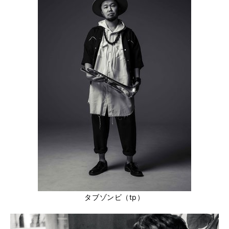
タブゾンビ（tp）