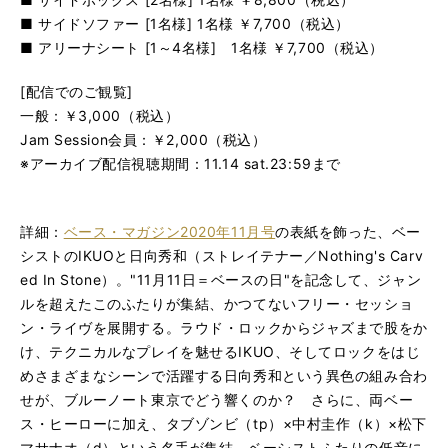
■ サイドソファー [1名様] 1名様 ￥7,700（税込）
■ アリーナシート [1～4名様] 1名様 ￥7,700（税込）
[配信でのご観覧]
一般：￥3,000（税込）
Jam Session会員：￥2,000（税込）
※アーカイブ配信視聴期間：11.14 sat.23:59まで
詳細：
ベース・マガジン2020年11月号
の表紙を飾った、ベー
シストのIKUOと日向秀和（ストレイテナー／Nothing's Carv
ed In Stone）。"11月11日＝ベースの日"を記念して、ジャン
ルを超えたこのふたりが集結、かつてないフリー・セッショ
ン・ライヴを展開する。ラウド・ロックからジャズまで股をか
け、テクニカルなプレイを魅せるIKUO、そしてロックをはじ
めさまざまなシーンで活躍する日向秀和という異色の組み合わ
せが、ブルーノート東京でどう響くのか？ さらに、両ベー
ス・ヒーローに加え、タブゾンビ（tp）×中村圭作（k）×松下
マサナオ（d）という名手が集結。ベーシストふたりの低音に