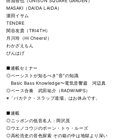
田淵智也（UNISON SQUARE GARDEN）
MASAKI（DAIDA LAIDA）
瀧田イサム
TENDRE
関谷友貴（TRI4TH）
月川玲（Hi Cheers!）
わかざえもん
ぴんはげ
■連載セミナー
◎ベーシストが知るべき"音"の知識
Basic Bass Knowledge〜電気音響篇 河辺真
◎ベース合奏 武田祐介（RADWIMPS）
※「バカテク・スラップ道場」はお休みです。
■連載
◎ニッポンの低音名人：岡沢茂
◎ウエノコウジのボーン・トゥ・ルーズ
◎高松浩史の音色探索 その箱の中は地獄より深い