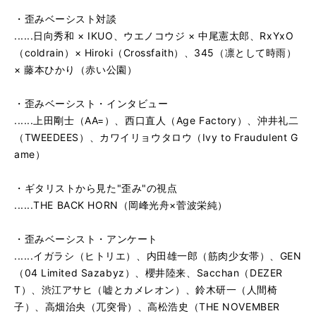
・歪みベーシスト対談
......日向秀和 × IKUO、ウエノコウジ × 中尾憲太郎、RxYxO
（coldrain）× Hiroki（Crossfaith）、345（凛として時雨）
× 藤本ひかり（赤い公園）
・歪みベーシスト・インタビュー
......上田剛士（AA=）、西口直人（Age Factory）、沖井礼二
（TWEEDEES）、カワイリョウタロウ（Ivy to Fraudulent G
ame）
・ギタリストから見た"歪み"の視点
......THE BACK HORN（岡峰光舟×菅波栄純）
・歪みベーシスト・アンケート
......イガラシ（ヒトリエ）、内田雄一郎（筋肉少女帯）、GEN
（04 Limited Sazabyz）、櫻井陸来、Sacchan（DEZER
T）、渋江アサヒ（嘘とカメレオン）、鈴木研一（人間椅
子）、高畑治央（兀突骨）、高松浩史（THE NOVEMBER