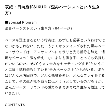
表紙：日向秀和&IKUO（歪みベーシストという生き
方）
■Special Program
歪みベーシストという生き方（84ページ）
ベースを歪ませるという行為は、必ずしも必要というわけでは
ないかもしれない。ただ、うまくセッティングされた歪みベー
ス・サウンドは、アンサンブルにキラリと光る部分を加え、適
度なベースの主張を伝え、なによりも弾き手にとっても気持ち
がいいものだ。その"うまく歪みをセッティングする"というこ
とに日々試行錯誤している"歪みベーシスト"たちがいる。彼ら
はどんな思考回路で、どんな機材を使い、どんなプレイをする
ことで、その生き様を我々に伝えようとしているのだろうか。
歪んだベース・サウンドの魅力をさまざまな角度から検証して
いきたい。
CONTENTS