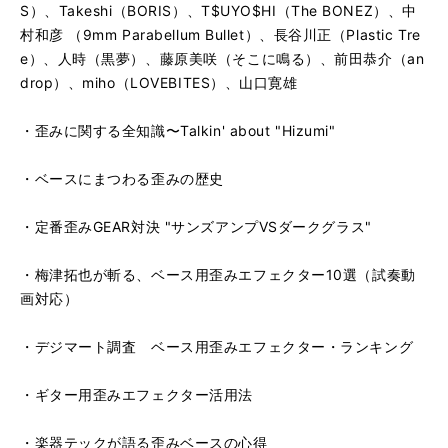
S）、Takeshi（BORIS）、T$UYO$HI（The BONEZ）、中
村和彦 （9mm Parabellum Bullet）、長谷川正（Plastic Tre
e）、人時（黒夢）、藤原美咲（そこに鳴る）、前田恭介（an
drop）、miho（LOVEBITES）、山口寛雄
・歪みに関する全知識〜Talkin' about "Hizumi"
・ベースにまつわる歪みの歴史
・定番歪みGEAR対決 "サンズアンプVSダークグラス"
・梅津拓也が斬る、ベース用歪みエフェクター10選（試奏動
画対応）
・デジマート調査 ベース用歪みエフェクター・ランキング
・ギター用歪みエフェクター活用法
・楽器テックが語る歪みベースの心得