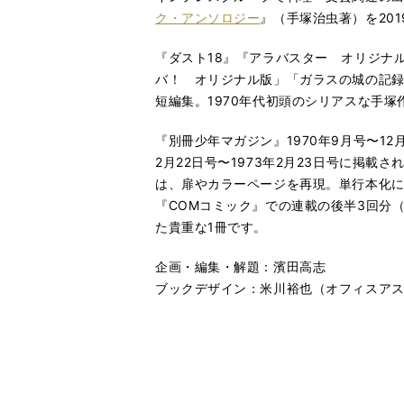
ク・アンソロジー
』（手塚治虫著）を201
『ダスト18』『アラバスター オリジナ
バ！ オリジナル版」「ガラスの城の記録
短編集。1970年代初頭のシリアスな手
『別冊少年マガジン』1970年9月号〜12
2月22日号〜1973年2月23日号に掲載
は、扉やカラーページを再現。単行本化
『COMコミック』での連載の後半3回分（
た貴重な1冊です。
企画・編集・解題：濱田高志
ブックデザイン：米川裕也（オフィスア