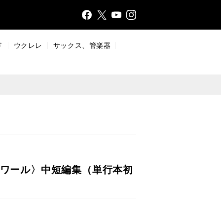
Face
Insta
X
YouT
bo
gr
ub
ok
a
e
ド
ウクレレ
サックス、管楽器
m
ノワール〉中短編集（単行本初