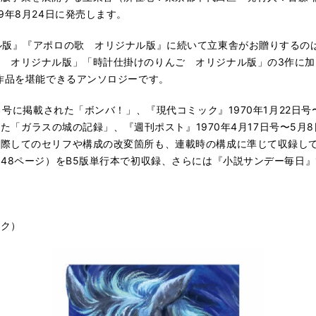
9年8月24日に発売します。
ル版』『アポロの歌 オリジナル版』に続いて立東舎がお贈りするの
 オリジナル版」「時計仕掛けのりんご オリジナル版」の3作に
塚作品を堪能できるアンソロジーです。
月号に掲載された「ボンバ！」、『現代コミック』1970年1月22日号〜
された「ガラスの城の記録」、『週刊ポスト』1970年4月17日号〜5
に際してのセリフや構成の改変箇所も、連載時の構成に準じて収録し
48ページ）を
B5版
単行本で初収録
、さらには『小説サンデー毎日』
スク）