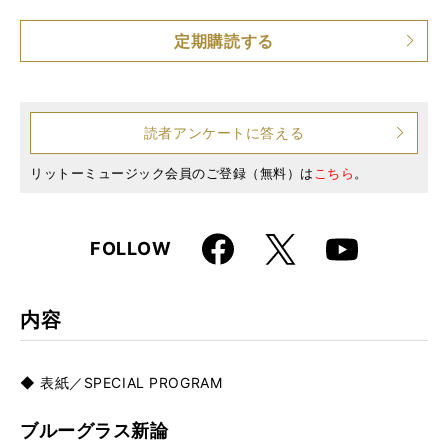
仕様
A4変形判 / 176ページ / 特別歌本小冊子（20ページ）
定期購読する
読者アンケートに答える
リットーミュージック会員のご登録（無料）は
こちら
。
Faceboo
X
FOLLOW
Youtube
k
内容
◆ 表紙／SPECIAL PROGRAM
ブルーグラス新論