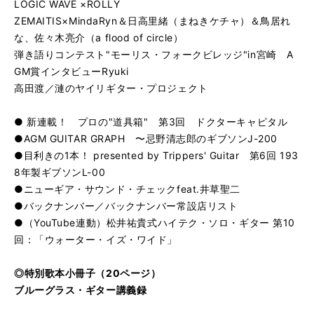
LOGIC WAVE ×ROLLY
ZEMAITIS×MindaRyn＆日高里緒（まねきケチャ）＆鳥居れ
な、佐々木亮介（a flood of circle）
弾き語りコンテスト"モーリス・フォークビレッジ"in宮崎 A
GM賞インタビューRyuki
高田渡／漣のヤイリギター・プロジェクト
● 新連載！ プロの"道具箱" 第3回 ドクターキャピタル
●AGM GUITAR GRAPH 〜忌野清志郎のギブソンJ-200
●目利きの1本！ presented by Trippers' Guitar 第6回 193
8年製ギブソンL-00
●ニューギア・サウンド・チェックfeat.井草聖二
●バックナンバー／バックナンバー常設店リスト
●（YouTube連動）松井祐貴式ハイテク・ソロ・ギター 第10
回：「ウォーター・イズ・ワイド」
◎特別歌本小冊子（20ページ）
ブルーグラス・ギター講義録