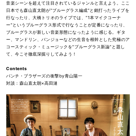
音楽シーンを超えて注目されているジャンルと言えよう。ここ
日本でも森山直太朗が"ブルーグラス編成"と銘打ったライブを
行なったり、大橋トリオのライブでは、"1本マイクコーナ
ー"というブルーグラス形式で行なうことが定番になったり、
ブルーグラスが新しい音楽形態になったように感じる。ギタ
ー、マンドリン、バンジョーなどの生音を根幹とした究極のア
コースティック・ミュージックを"ブルーグラス新論"と題し
て、今こそ徹底深掘りしてみよう！
Contents
パンチ・ブラザーズの衝撃by青山陽一
対談：森山直太朗×高田漣