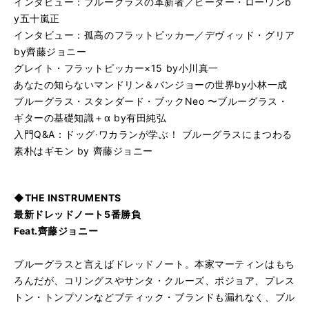
インタビュー：ブルーグラスの革新者／ピーター・ローワンb
y五十嵐正
インタビュー：孤高のフラットピッカー／デヴィッド・グリア
by齊藤ジョニー
グレイト・フラットピッカー×15 by小川真一
あなたの知らないマンドリン＆バンジョーの世界by小林一成
ブルーグラス・スタンダード・ブックNeo 〜ブルーグラス・
ギターの基礎知識＋α by有田純弘
入門Q&A：
ドッグ·ワカランが学ぶ！ ブルーグラスにまつわる
素朴はギモン by 齊藤ジョニー
◆THE INSTRUMENTS
最新ドレッドノート5番勝負
Feat.齊藤ジョニー
ブルーグラスと言えばドレッドノート。本家マーティンはもち
ろんだが、コリングスやサンタ・クルーズ、ボジョア、プレス
トン・トンプソンなどブティック・ブランドも漏れなく、ブル