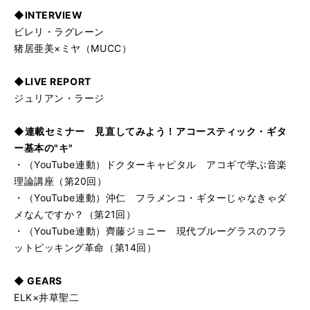
◆INTERVIEW
ビレリ・ラグレーン
猪居亜美×ミヤ（MUCC）
◆LIVE REPORT
ジュリアン・ラージ
◆連載セミナー 見直してみよう！アコースティック・ギタ
ー基本の"キ"
・（YouTube連動）ドクターキャピタル アコギで学ぶ音楽
理論講座（第20回）
・（YouTube連動）沖仁 フラメンコ・ギターじゃなきゃダ
メなんですか？（第21回）
・（YouTube連動）齊藤ジョニー 現代ブルーグラスのフラ
ットピッキング革命（第14回）
◆ GEARS
ELK×井草聖二