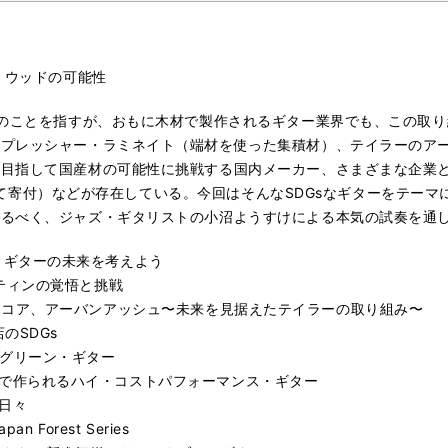
・ウッドの可能性
標のことを指すが、おもに木材で製作されるギター業界でも、この取
イプレッシャー・ラミネイト（端材を使った集積材）、テイラーのア
目指して国産材の可能性に挑戦する国内メーカー、さまざまな企業とコ
費用として寄付）などが存在している。今回はそんなSDGsなギターをテ
するべく、ジャズ・ギタリストの小沼ようすけによる本気の試奏を通
ック・ギターの未来を考えよう
つマーティンの覚悟と挑戦
ワイアン・コア、アーバンアッシュ〜未来を見据えたテイラーの取り組み〜
のSDGs
しいグリーン・ギター
ドネシアで作られるハイ・コストパフォーマンス・ギター
の日々
Forest Series