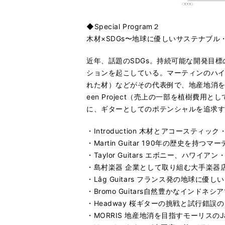
◆Special Program２
木材×SDGs〜地球に優しいサステナブル
近年、話題のSDGs。持続可能な開発目
ションを起こしている。マーティンのハ
れた材）などがその代表例で、地産地消を
een Project（売上の一部を植樹
に、ギターとしてのポテンシャルを追求
・Introduction 木材とアコースティ
・Martin Guitar 190年の歴史を持
・Taylor Guitars エボニー、ハ
・島村楽器 企業として取り組む大手楽器店
・Lâg Guitars フランス発の地球に優
・Bromo Guitars自然豊かなイン
・Headway 桜ギターの挑戦と試行錯誤
・MORRIS 地産地消を目指すモーリスのJapan 