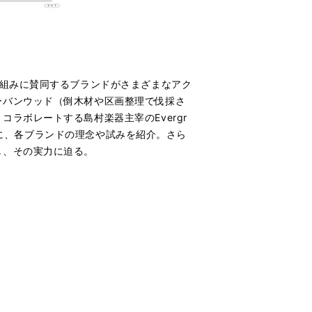
り組みに賛同するブランドがさまざまなアク
ーバンウッド（倒木材や区画整理で伐採さ
ラボレートする島村楽器主宰のEvergr
ーマに、各ブランドの理念や試みを紹介。さら
し、その実力に迫る。