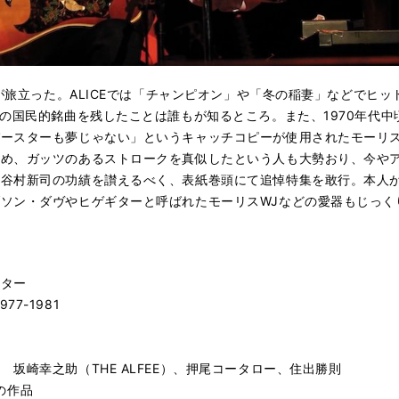
司が旅立った。ALICEでは「チャンピオン」や「冬の稲妻」などでヒ
どの国民的銘曲を残したことは誰もが知るところ。また、1970年代
パースターも夢じゃない」というキャッチコピーが使用されたモーリ
始め、ガッツのあるストロークを真似したという人も大勢おり、今や
、谷村新司の功績を讃えるべく、表紙巻頭にて追悼特集を敢行。本人
ソン・ダヴやヒゲギターと呼ばれたモーリスWJなどの愛器もじっく
ギター
977-1981
坂崎幸之助（THE ALFEE）、押尾コータロー、住出勝則
スの作品