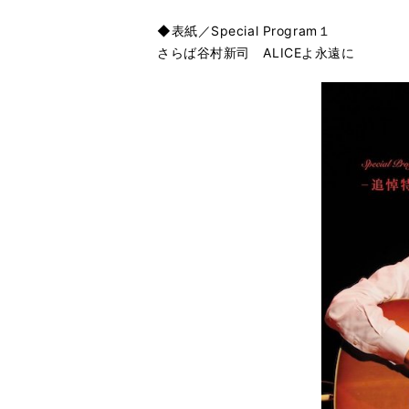
◆表紙／Special Program１
さらば谷村新司 ALICEよ永遠に