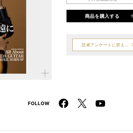
商品を購入する
品種
雑誌
仕様
A4変形判 / 178ページ 
読者アンケートに答える
拡大す
る
Faceboo
X
FOLLOW
Youtube
k