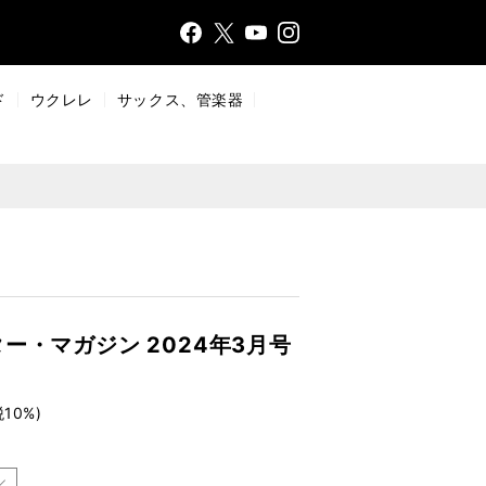
Face
Insta
X
YouT
bo
gr
ub
ok
a
e
ド
ウクレレ
サックス、管楽器
m
ー・マガジン 2024年3月号
税10%)