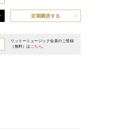
定期購読する
/ 付録小冊子付き
リットーミュージック会員のご登録
（無料）は
こちら
。