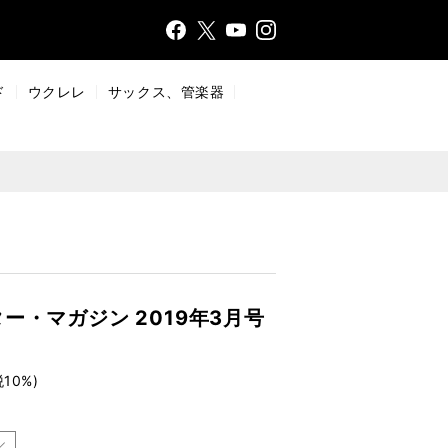
Face
Insta
X
YouT
bo
gr
ub
ok
a
e
ド
ウクレレ
サックス、管楽器
m
ー・マガジン 2019年3月号
税10%)