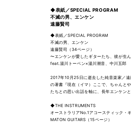
◆表紙／SPECIAL PROGRAM
不滅の男、エンケン
遠藤賢司
◆表紙／SPECIAL PROGRAM
不滅の男、エンケン
遠藤賢司（34ページ）
〜エンケンが愛したギターたち、彼が生
feat.湯川トーベン×湯川潮音、中川五郎
2017年10月25日に逝去した純音楽家
の著書『現在（イマ）ここで、ちゃんと
たちとの思い出話を軸に、長年エンケンと
◆THE INSTRUMENTS
オーストラリアNo.1アコースティック・
MATON GUITARS（15ページ）