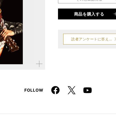
商品を購入する
品種
雑誌
仕様
A4変形判 / 152ページ /
読者アンケートに答える
拡大す
る
Faceboo
X
FOLLOW
Youtube
k