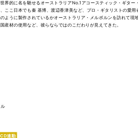
世界的に名を馳せるオーストラリアNo.1アコースティック・ギター
、ここ日本でも秦 基博、渡辺香津美など、プロ・ギタリストの愛用者
どのように製作されているかオーストラリア・メルボルンを訪れて現
自国産材の使用など、彼らならではのこだわりが見えてきた。
ール
CD連動