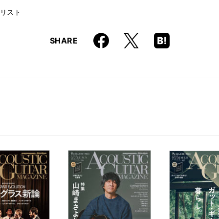
リスト
Faceboo
Hatena
X
SHARE
k
Boo
kma
rk