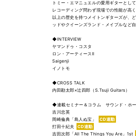
トミー・エマニュエルの愛用ギターとして
レコーディング問わず現場での性能が高く
以上の歴史を持つメイトンギターズが、
ッドやクイーンズランド・メイプルなど
◆INTERVIEW
ヤマンドゥ・コスタ
ロン・アーティースⅡ
Saigenji
イノトモ
◆CROSS TALK
内田勘太郎×辻四郎（S.Tsuji Guitars）
◆連載セミナー＆コラム サウンド・ホ
吉川忠英
岡崎倫典「島人ぬ宝」
CD連動
打田十紀夫
CD連動
吉田次郎「All The Things You Are」1st