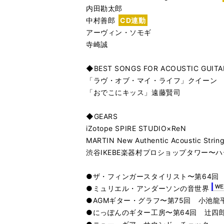
内田勘太郎
中村善郎
CD連動
アーヴィン・ソモギ
寺崎誠
◆BEST SONGS FOR ACOUSTIC GUITA
「ラヴ・オブ・マイ・ライフ」クイーン
「おでこにキッス」遠藤賢司
◆GEARS
iZotope SPIRE STUDIO×ReN
MARTIN New Authentic Acoustic Strin
渋谷IKEBE楽器村プロショップタワー〜
●ザ・フィンガースタイリスト〜第64回 井上銘「
●ミュリエル・アンダーソンの音世界
●AGMギター・グラフ〜第75回 小池龍平
●にっぽんのギター工房〜第64回 辻四