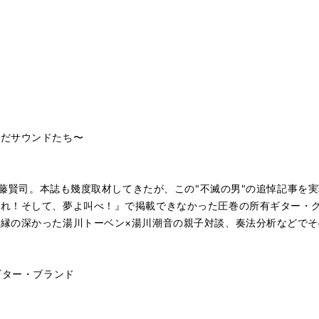
んだサウンドたち〜
／遠藤賢司。本誌も幾度取材してきたが、この"不滅の男"の追悼記事を実
やれ！そして、夢よ叫べ！』で掲載できなかった圧巻の所有ギター・
縁の深かった湯川トーベン×湯川潮音の親子対談、奏法分析などでそ
ギター・ブランド