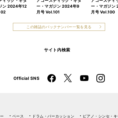
ティック・ギタ
アコースティック・ギタ
アコースティ
ン 2024年12
ー・マガジン 2024年9
ー・マガジン 2
102
月号 Vol.101
月号 Vol.100
この雑誌のバックナンバー一覧を見る
サイト内検索
Faceboo
Instagra
X
Official SNS
YouTube
k
m
ー
ベース
ドラム・パーカッション
ピアノ・シンセ・キ