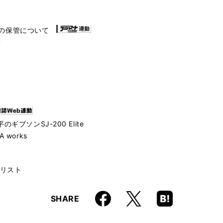
N
な楽器の保管について
D
ブソンSJ-200 Elite
works
リスト
Faceboo
Hatena
X
SHARE
k
Boo
kma