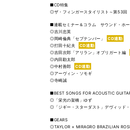
■CD特集
◎ザ・フィンガースタイリスト～第53回
■連載セミナー＆コラム サウンド・ホー
◎吉川忠英
◎岡崎倫典「セプテンバー」
CD連動
◎打田十紀夫
CD連動
◎吉田次郎「アリラン」オブリガート編
◎内田勘太郎
◎中村善郎
CD連動
◎アーヴィン・ソモギ
◎寺崎誠
■BEST SONGS FOR ACOUSTIC GUITA
◎「栄光の架橋」ゆず
◎「ジギー・スターダスト」デヴィッド
■GEARS
◎TAYLOR × MIRAGRO BRAZILIA