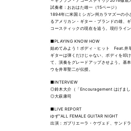
～ギブソン・アコースティック2016徹
試奏者：おおはた雄一（15ページ）
1894年に米国ミシガン州カラマズーの
るアメリカン・ギター・ブランドの雄、ギ
コースティックの現在を追う。現行ライン
■PLAYING KNOW HOW
始めてみよう！ボディ・ヒット Feat.井
ギターは弾くだけじゃない、ボディを叩
て、演奏をグレードアップさせよう。基
ウを井草聖二が伝授。
■INTERVIEW
◎鈴木大介（「Encouragement はげまし
◎大萩康司
■LIVE REPORT
ゆず“ALL FEMALE GUITAR NIGHT
出演：ガブリエーラ・ケヴェド、サンド