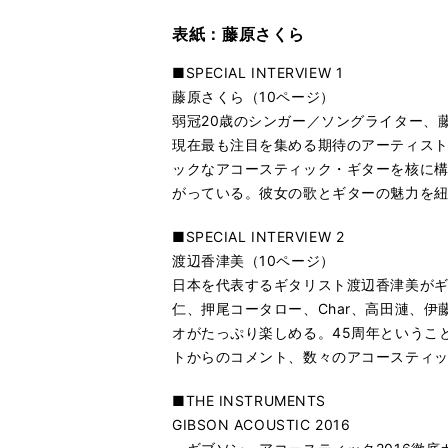
表紙：藤原さくら
■SPECIAL INTERVIEW 1
藤原さくら（10ページ）
弱冠20歳のシンガー／ソングライター、
現在最も注目を集める期待のアーティストだ
ックなアコースティック・ギターを核に構築
がっている。彼女の歌とギターの魅力を
■SPECIAL INTERVIEW 2
渡辺香津美（10ページ）
日本を代表するギタリスト渡辺香津美がギター生
仁、押尾コータロー、Char、高田漣、伊
オがたっぷり楽しめる。45周年というこ
トからのコメント、数々のアコースティ
■THE INSTRUMENTS
GIBSON ACOUSTIC 2016