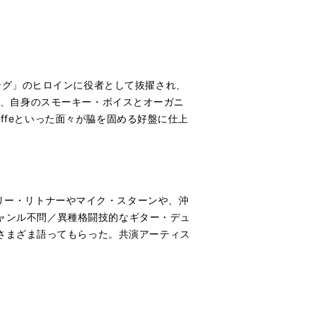
ング」のヒロインに役者として抜擢され、
』は、自身のスモーキー・ボイスとオーガニ
affeといった面々が脇を固める好盤に仕上
ース。リー・リトナーやマイク・スターンや、沖
ジャンル不問／異種格闘技的なギター・デュ
さまざま語ってもらった。共演アーティス