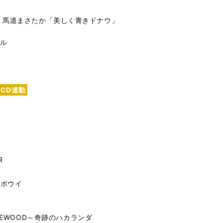
 馬道まさたか「美しく青きドナウ」
ル
CD連動
R
・ボウイ
N ROSEWOOD～奇跡のハカランダ