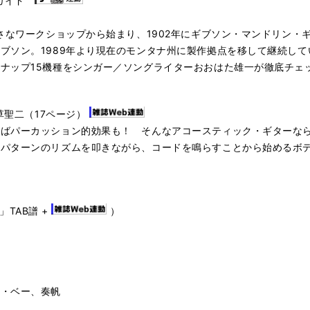
底ガイド
小さなワークショップから始まり、1902年にギブソン・マンドリン
ブソン。1989年より現在のモンタナ州に製作拠点を移して継続し
ナップ15機種をシンガー／ソングライターおおはた雄一が徹底チェ
草聖二（17ページ）
けばパーカッション的効果も！ そんなアコースティック・ギターな
本パターンのリズムを叩きながら、コードを鳴らすことから始めるボ
」TAB譜 +
）
ラ・ベー、奏帆