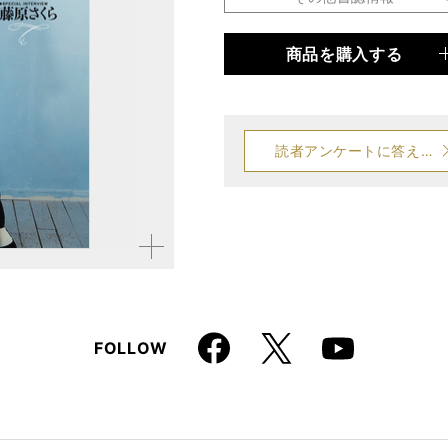
商品を購入する
品種
雑誌
仕様
A4変形判 / 180ページ /
読者アンケートに答える
拡大す
る
Faceboo
X
FOLLOW
Youtube
k