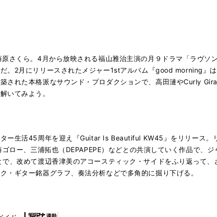
藤原さくら。4月から放映される福山雅治主演の月９ドラマ「ラヴソ
。2月にリリースされたメジャー1stアルバム『good morning
された本格派なサウンド・プロダクションで、高田漣やCurly Gir
紐解いてみよう。
活45周年を迎え『Guitar Is Beautiful KW45』をリリ
藤ゴロー、三浦拓也（DEPAPEPE）などとの共演していく作品で、
とで、改めて渡辺香津美のアコースティック・サイドをふり返って、
ック・ギター銘器グラフ、奏法分析などで多角的に掘り下げる。