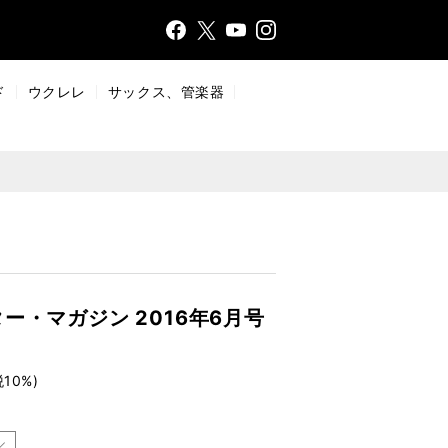
Face
Insta
X
YouT
bo
gr
ub
ok
a
e
ド
ウクレレ
サックス、管楽器
m
ー・マガジン 2016年6月号
税10%)