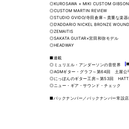
◎KUROSAWA × MIKI CUSTOM GIBSO
◎CUSTOM MARTIN REVIEW
◎STUDIO GVIDO/寺田倉庫～貴重
◎D’ADDARIO NICKEL BRONZE WOUN
◎ZEMAITIS
◎SAKATA GUITAR×宮田和弥モデル
◎HEADWAY
■連載
◎ミュリエル・アンダーソンの音世界
◎AGMギター・グラフ～第64回 土屋公平のギ
◎にっぽんのギター工房～第53回 HATTA 
◎ニュー・ギア・サウンド・チェック
■バックナンバー／バックナンバー常設店