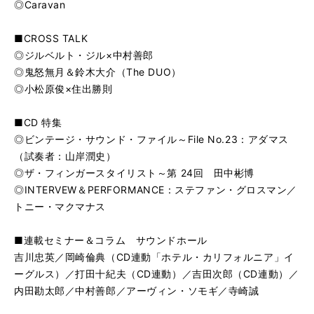
◎Caravan
■CROSS TALK
◎ジルベルト・ジル×中村善郎
◎鬼怒無月＆鈴木大介（The DUO）
◎小松原俊×住出勝則
■CD 特集
◎ビンテージ・サウンド・ファイル～File No.23：アダマス
（試奏者：山岸潤史）
◎ザ・フィンガースタイリスト～第 24回 田中彬博
◎INTERVEW＆PERFORMANCE：ステファン・グロスマン／
トニー・マクマナス
■連載セミナー＆コラム サウンドホール
吉川忠英／岡崎倫典（CD連動「ホテル・カリフォルニア」イ
ーグルス）／打田十紀夫（CD連動）／吉田次郎（CD連動）／
内田勘太郎／中村善郎／アーヴィン・ソモギ／寺崎誠