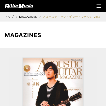
ク (Rittor Musi
メニ
c)
ュ
トップ
MAGAZINES
アコースティック・ギター・マガジン Vol.38
MAGAZINES