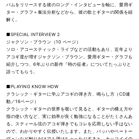
バムをリリースする彼のロング・インタビューを軸に、愛用ギ
ター・グラフ＋奏法分析などから、彼の歌とギターの関係を紐
解く。
■SPECIAL INTERVIEW 2
ジャクソン・ブラウン（10 ページ）
ソロ・アコースティック・ライブなどの活動もあり、近年より
アコギ度が増すジャクソン・ブラウン。愛用ギター・グラフも
紹介しつつ、6年ぶりの新作『時の征者』についてたっぷりと
語ってもらう。
■PLAYING KNOW HOW
クラシック・ギターに学ぶアコギの弾き方、鳴らし方（CD連
動／16ページ）
クラシック・ギターの世界を覗いて見ると、ギターの構え方や
指の使い方など、実に効率が良く勉強になることがたくさんあ
る。スティール弦のアコギ弾きでもコレを応用しない手はない
ので、わかりやすく伝授いたします。また、バッハやベートー
ヴェンなど触りだけでも弾けちゃったりすると、カッコイイの