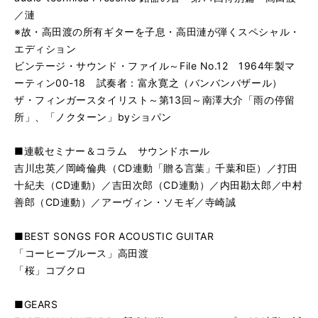
／漣
※故・高田渡の所有ギターを子息・高田漣が弾くスペシャル・
エディション
ビンテージ・サウンド・ファイル～File No.12 1964年製マ
ーティン00-18 試奏者：富永寛之（バンバンバザール）
ザ・フィンガースタイリスト～第13回～南澤大介「雨の停留
所」、「ノクターン」byショパン
■連載セミナー＆コラム サウンドホール
吉川忠英／岡崎倫典（CD連動「贈る言葉」千葉和臣）／打田
十紀夫（CD連動）／吉田次郎（CD連動）／内田勘太郎／中村
善郎（CD連動）／アーヴィン・ソモギ／寺崎誠
■BEST SONGS FOR ACOUSTIC GUITAR
「コーヒーブルース」高田渡
「桜」コブクロ
■GEARS