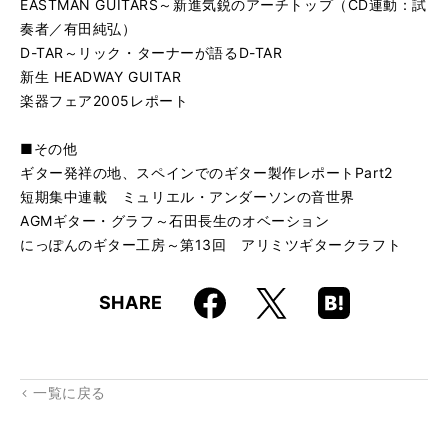
EASTMAN GUITARS～新進気鋭のアーチトップ（CD連動：試
奏者／有田純弘）
D-TAR～リック・ターナーが語るD-TAR
新生 HEADWAY GUITAR
楽器フェア2005レポート
■その他
ギター発祥の地、スペインでのギター製作レポートPart2
短期集中連載 ミュリエル・アンダーソンの音世界
AGMギター・グラフ～石田長生のオベーション
にっぽんのギター工房～第13回 アリミツギタークラフト
Faceboo
Hatena
X
SHARE
k
Boo
kma
rk
一覧に戻る