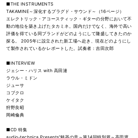
■THE INSTRUMENTS
TAKAMINE～深化するプラグド・サウンド～（16ページ）
エレクトリック・アコースティック・ギターの分野において不
動の地位を築き上げたタカミネ。国内だけでなく、海外で高い
評価を得ている同ブランドがどのようにして隆盛してきたのか
探る。 2005年に設立された新工場へ赴き、現在どのようにし
て製作されているかレポートした。試奏者：吉田次郎
■INTERVIEW
ジェシー・ハリス with 高田漣
ラウル・ミドン
ジューサ
コブクロ
ケイタク
狩野良昭
岡崎倫典
■CD 特集
audio-technica Presents“銘器の音～第14回特別篇～高田渡