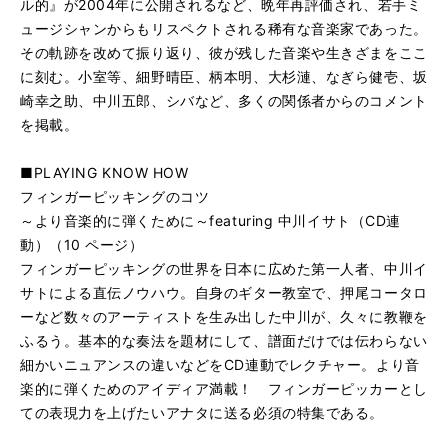
ル的』が2004年に公開されるなど、晩年再評価され、若手ミ
ュージシャンからもリスペクトされる稀有な音楽家であった。
その軌跡を改めて振り返り、彼が残した音楽や生きざまをここ
に刻む。小室等、細野晴臣、柄本明、大杉漣、なぎら健壱、坂
崎幸之助、中川五郎、シバなど、多くの関係者からのコメント
を掲載。
■PLAYING KNOW HOW
フィンガーピッキングのコツ
～より音楽的に弾くために～featuring 中川イサト（CD連
動）（10 ページ）
フィンガーピッキングの世界を日本に広めた第一人者、中川イ
サトによる直伝ノウハウ。自身のギター教室で、押尾コータロ
ーなど数々のアーティストを生み出した中川が、久々に教鞭を
ふるう。基本的な奏法を題材にして、譜面だけでは伝わらない
細かいニュアンスの違いなどをCD連動でレクチャー。より音
楽的に弾くためのアイディア満載！ フィンガーピッカーとし
ての表現力を上げたいアナタに送る必須の特集である。