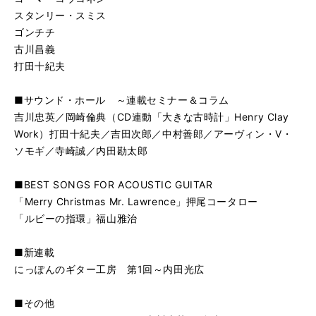
スタンリー・スミス
ゴンチチ
古川昌義
打田十紀夫
■サウンド・ホール ～連載セミナー＆コラム
吉川忠英／岡崎倫典（CD連動「大きな古時計」Henry Clay
Work）打田十紀夫／吉田次郎／中村善郎／アーヴィン・V・
ソモギ／寺崎誠／内田勘太郎
■BEST SONGS FOR ACOUSTIC GUITAR
「Merry Christmas Mr. Lawrence」押尾コータロー
「ルビーの指環」福山雅治
■新連載
にっぽんのギター工房 第1回～内田光広
■その他