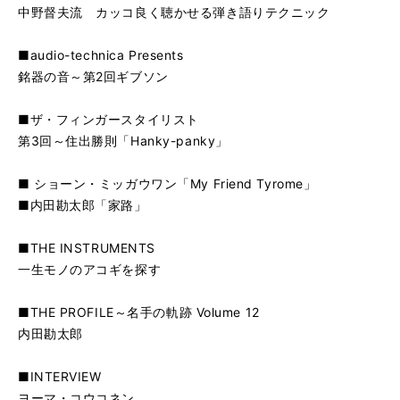
中野督夫流 カッコ良く聴かせる弾き語りテクニック
■audio-technica Presents
銘器の音～第2回ギブソン
■ザ・フィンガースタイリスト
第3回～住出勝則「Hanky-panky」
■ ショーン・ミッガウワン「My Friend Tyrome」
■内田勘太郎「家路」
■THE INSTRUMENTS
一生モノのアコギを探す
■THE PROFILE～名手の軌跡 Volume 12
内田勘太郎
■INTERVIEW
ヨーマ・コウコネン