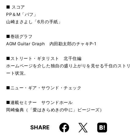
■ スコア
PP＆M「パフ」
山崎まさよし「6月の手紙」
■巻頭グラフ
AGM Guitar Graph 内田勘太郎のチャキP-1
■ストリート・ギタリスト 北千住編
ホームページを介した独自の盛り上がりを見せる千住のストリ
ート状況。
■ニュー・ギア・サウンド・チェック
■連載セミナー サウンドホール
岡崎倫典（「愛はきらめきの中に」ビージーズ）
Faceboo
Hatena
X
SHARE
k
Boo