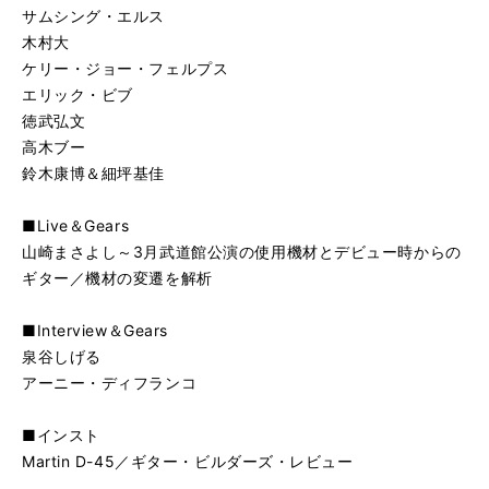
サムシング・エルス
木村大
ケリー・ジョー・フェルプス
エリック・ビブ
徳武弘文
高木ブー
鈴木康博＆細坪基佳
■Live＆Gears
山崎まさよし～3月武道館公演の使用機材とデビュー時からの
ギター／機材の変遷を解析
■Interview＆Gears
泉谷しげる
アーニー・ディフランコ
■インスト
Martin D-45／ギター・ビルダーズ・レビュー