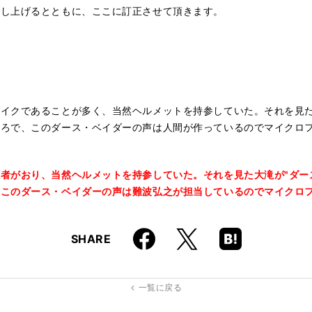
申し上げるとともに、ここに訂正させて頂きます。
イクであることが多く、当然ヘルメットを持参していた。それを見た
ころで、このダース・ベイダーの声は人間が作っているのでマイクロ
者がおり、当然ヘルメットを持参していた。それを見た大滝が"ダー
、このダース・ベイダーの声は難波弘之が担当しているのでマイクロ
Faceboo
Hatena
X
SHARE
k
Boo
kma
rk
一覧に戻る