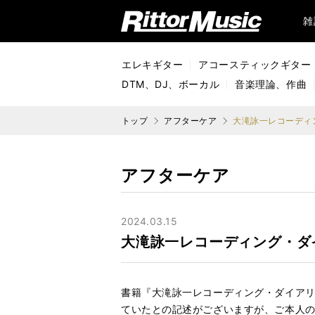
リットーミュージック (Rittor Music)
雑
エレキギター
アコースティックギター
DTM、DJ、ボーカル
音楽理論、作曲
トップ
アフターケア
大滝詠一レコーディン
アフターケア
2024.03.15
大滝詠一レコーディング・ダイア
書籍『大滝詠一レコーディング・ダイアリー 
ていたとの記述がございますが、ご本人