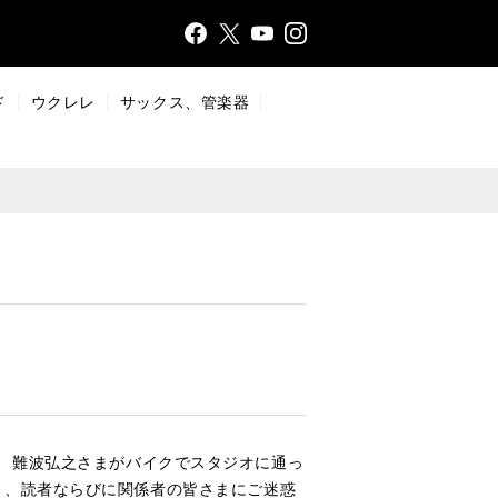
Face
Insta
X
YouT
bo
gr
ub
ok
a
e
ド
ウクレレ
サックス、管楽器
m
まして、難波弘之さまがバイクでスタジオに通っ
ま、読者ならびに関係者の皆さまにご迷惑