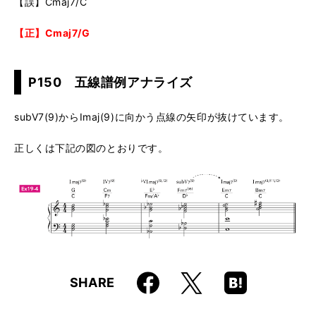
【誤】Cmaj7/C
【正】Cmaj7/G
P150 五線譜例アナライズ
subV7(9)からImaj(9)に向かう点線の矢印が抜けています。
正しくは下記の図のとおりです。
Faceboo
Hatena
X
SHARE
k
Boo
kma