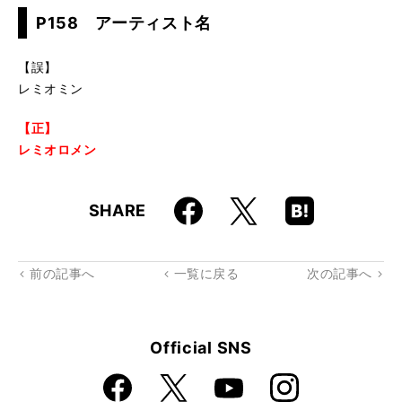
P158 アーティスト名
【誤】
レミオミン
【正】
レミオロメン
Faceboo
Hatena
X
SHARE
k
Boo
kma
rk
前の記事へ
一覧に戻る
次の記事へ
Official SNS
Faceboo
Instagra
X
YouTube
k
m