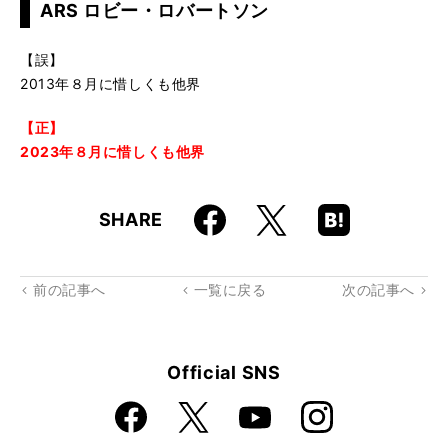
ARS ロビー・ロバートソン
【誤】
2013年８月に惜しくも他界
【正】
2023年８月に惜しくも他界
Faceboo
Hatena
X
SHARE
k
Boo
kma
rk
前の記事へ
一覧に戻る
次の記事へ
Official SNS
Faceboo
Instagra
X
YouTube
k
m