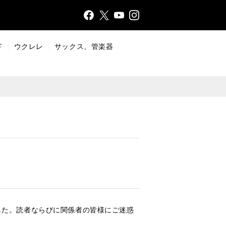
Face
Insta
X
YouT
bo
gr
ub
ok
a
e
ド
ウクレレ
サックス、管楽器
m
ました。読者ならびに関係者の皆様にご迷惑