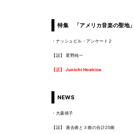
特集 「アメリカ音楽の聖地
・ナッシュビル・アンケート２
【誤】 星野純一
【正】 Junichi Hoshino
NEWS
・大森靖子
【誤】 過去曲と３曲の合計20曲