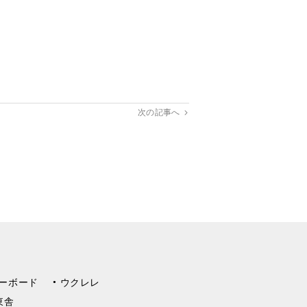
次の記事へ
ーボード
ウクレレ
東舎