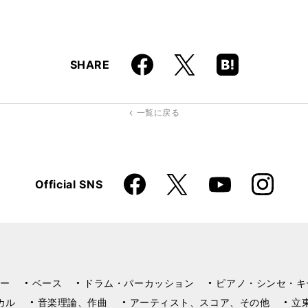
Faceboo
Hatena
X
SHARE
k
Boo
kma
rk
一覧に戻る
Faceboo
Instagra
X
Official SNS
YouTube
k
m
ー
ベース
ドラム・パーカッション
ピアノ・シンセ・キ
カル
音楽理論、作曲
アーティスト、スコア、その他
立