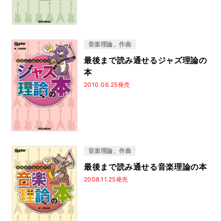
かんたんウクレレ
図書の家選書
はじめてのジャズ
うまくなる理由ヘタな理由
一生使える
基礎トレ365日！
あきない！ハノン
音楽理論、作曲
Guitar magazine Archives
3年後、確実に弾ける
最後まで読み通せるジャズ理論の
ひたすら弾くだけ！
シティ・ポップ
歌詞の本棚
本
なんちゃって
ミッシング・ピーシズ
2010.06.25発売
プレイヤーズ・ブック
坂本龍一
天國シリーズ
忌野清志郎
よくわかるシリーズ
エンジニア直伝！
オーケストラと弾く
最後まで読み通せる
うまくなる理由ヘタな理由 完全版
ジャズ・スタンダード・バイブル
音楽理論、作曲
最後まで読み通せる音楽理論の本
2008.11.25発売