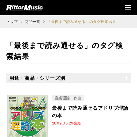
ク (Rittor Musi
メニ
c)
ュ
トップ
商品一覧
「最後まで読み通せる」のタグ検索結果
「最後まで読み通せる」のタグ検
索結果
用途・商品・シリーズ別
乙女の本棚
ソロ・ギターのしらべ
地獄のメカニカル
プレミアム・セレクション
できるシリーズ
音楽理論、作曲
Songs magazine
最後まで読み通せるアドリブ理論
の本
ジャズ・スタンダード・バイブル・シリーズ
2009.05.29発売
バンドリ！
演奏能力開発エクササイズ
100の裏ワザ
DVD＆CDでよくわかる！
しらべシリーズ