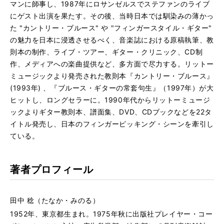
マンに師事し、1987年にロサンゼルスでステファンのライブ
にゲスト出演を果たす。その後、当時日本では馴染みの薄かっ
た "カントリー・ブルース" や "フィンガースタイル・ギター"
の魅力を日本に浸透させるべく、音楽誌における原稿執筆、教
則本の制作、ライブ・ツアー、ギター・クリニック、CD制
作、メディアへの楽曲提供など、多方面で尽力する。リットー
ミュージックより発売された教則本『カントリー・ブルース』
(1993年) 、『ブルース・ギターの常套句生』（1997年）が大
ヒットし、ロングセラーに。1990年代からリットーミュージ
ックよりギター教則本、譜面集、DVD、CDブックなどを22タ
イトル発売し、日本のフィンガーピッキング・シーンを牽引し
ている。
著者プロフィール
田中 稔（たなか・みのる）
1952年、東京都生まれ。1975年秋に出版社プレイヤー・コー