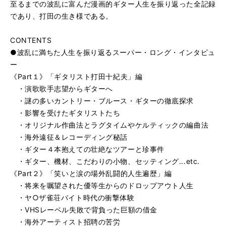
至るまでの波乱に富んだ漫画的ギター人生を振り返った全記録
であり、打田の生き様である。
CONTENTS
●波乱に満ちた人生を振り返るスーパー・ロング・インタビュ
ー
《Part１》「ギタリスト打田十紀夫」編
・演歌歌手志望からギターへ
・謎の多いカントリー・ブルース・ギターの徹底探求
・影響を受けたギタリストたち
・オリジナル作曲法とラグタイムやケルティックの編曲法
・海外遠征＆レコーディング秘話
・ギター４本抱えての壮絶なツアーと珍事件
・ギター、機材、こだわりの小物、セッティング...etc.
《Part２》「笑いと涙の場外乱闘的人生遍歴」編
・将来を嘱望された優等生からのドロップアウト人生
・ヤ○ザ雀荘バイト時代の衝撃体験
・VHSレーベル失敗で背負った巨額の借金
・海外アーティスト招聘の苦労