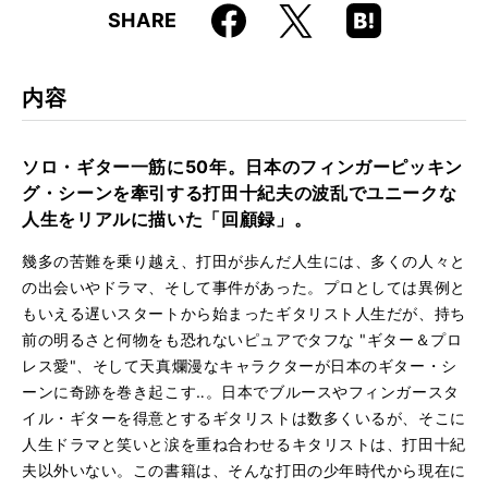
Faceboo
Hatena
X
SHARE
ISBN
9784845644742
k
Boo
kma
rk
内容
ソロ・ギター一筋に50年。日本のフィンガーピッキン
グ・シーンを牽引する打田十紀夫の波乱でユニークな
人生をリアルに描いた「回顧録」。
幾多の苦難を乗り越え、打田が歩んだ人生には、多くの人々と
の出会いやドラマ、そして事件があった。プロとしては異例と
もいえる遅いスタートから始まったギタリスト人生だが、持ち
前の明るさと何物をも恐れないピュアでタフな "ギター＆プロ
レス愛"、そして天真爛漫なキャラクターが日本のギター・シ
ーンに奇跡を巻き起こす‥。日本でブルースやフィンガースタ
イル・ギターを得意とするギタリストは数多くいるが、そこに
人生ドラマと笑いと涙を重ね合わせるキタリストは、打田十紀
夫以外いない。この書籍は、そんな打田の少年時代から現在に