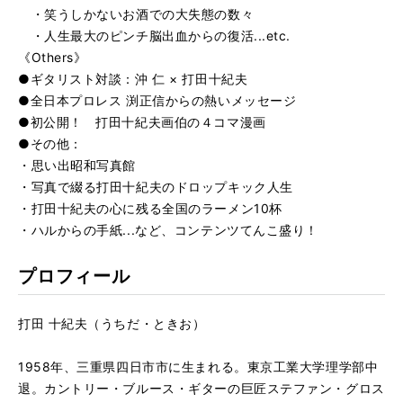
・笑うしかないお酒での大失態の数々
・人生最大のピンチ脳出血からの復活...etc.
《Others》
●ギタリスト対談：沖 仁 × 打田十紀夫
●全日本プロレス 渕正信からの熱いメッセージ
●初公開！ 打田十紀夫画伯の４コマ漫画
●その他：
・思い出昭和写真館
・写真で綴る打田十紀夫のドロップキック人生
・打田十紀夫の心に残る全国のラーメン10杯
・ハルからの手紙...など、コンテンツてんこ盛り！
プロフィール
打田 十紀夫（うちだ・ときお）
1958年、三重県四日市市に生まれる。東京工業大学理学部中
退。カントリー・ブルース・ギターの巨匠ステファン・グロス