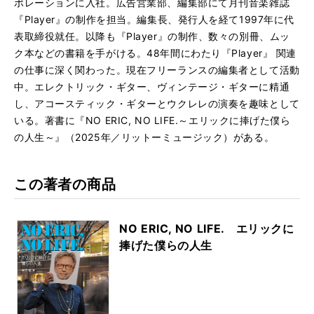
ポレーションに入社。広告営業部、編集部にて月刊音楽雑誌
『Player』の制作を担当。編集長、発行人を経て1997年に代
表取締役就任。以降も『Player』の制作、数々の別冊、ムッ
ク本などの書籍を手がける。48年間にわたり『Player』 関連
の仕事に深く関わった。現在フリーランスの編集者として活動
中。エレクトリック・ギター、ヴィンテージ・ギターに精通
し、アコースティック・ギターとウクレレの演奏を趣味として
いる。著書に『NO ERIC, NO LIFE.～エリックに捧げた僕ら
の人生～』（2025年／リットーミュージック）がある。
この著者の商品
NO ERIC, NO LIFE. エリックに
捧げた僕らの人生