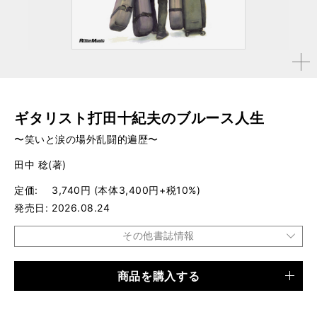
拡大す
る
ギタリスト打田十紀夫のブルース人生
〜笑いと涙の場外乱闘的遍歴〜
田中 稔(著)
定価
3,740円 (本体3,400円+税10%)
発売日
2026.08.24
その他書誌情報
商品を購入する
品種
書籍
仕様
B5判 / 192ページ