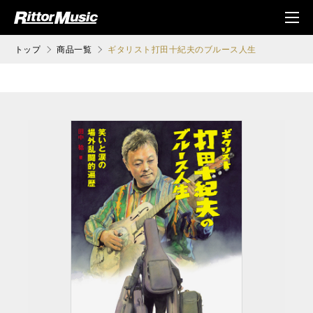
ク (Rittor Musi
メニ
c)
ュ
トップ
商品一覧
ギタリスト打田十紀夫のブルース人生