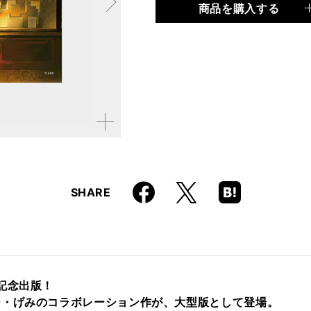
商品を購入する
品種
書籍
仕様
B4変形判 / 48ページ
ISBN
9784845644483
拡大す
る
Faceboo
Hatena
X
SHARE
k
Boo
kma
rk
記念出版！
ー・げみのコラボレーション作が、大型版として登場。