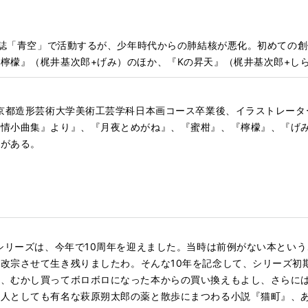
同人誌「青空」で活動するが、少年時代からの肺結核が悪化。初めての創
檸檬』（梶井基次郎+げみ）のほか、『Kの昇天』（梶井基次郎+し
。京都造形芸術大学美術工芸学科日本画コース卒業後、イラストレー
情小曲集』より』、『月夜とめがね』、『蜜柑』、『檸檬』、『げ
』がある。
シリーズは、
今年で10周年を迎えました。
当時は前例がない本という
に改宗させて生き残りましたわ。
そんな10年を記念して、シリーズ初
し、
むかし買ってボロボロになった本からの買い換えもよし、
さらに
詩人としても有名な萩原朔太郎の薬と散歩にまつわる小説『猫町』
、