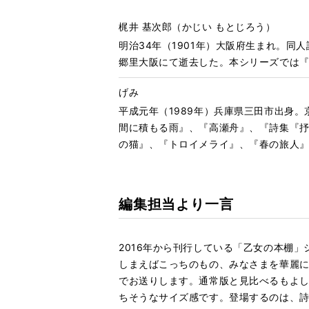
梶井 基次郎（かじい もとじろう）
明治34年（1901年）大阪府生まれ。
郷里大阪にて逝去した。本シリーズでは『
げみ
平成元年（1989年）兵庫県三田市出身
間に積もる雨』、『高瀬舟』、『詩集『抒
の猫』、『トロイメライ』、『春の旅人
編集担当より一言
2016年から刊行している「乙女の本棚」
しまえばこっちのもの、
みなさまを華麗
でお送りします。
通常版と見比べるもよ
ちそうなサイズ感
です。登場するのは、