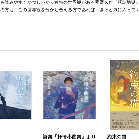
にも読みやすくかつしっかり独特の世界観がある夢野
久作『瓶詰地獄
規の方も、
この世界観を分かち合える方であれば、
きっと気に入って
詩集『抒情小曲集』より
約束の猫