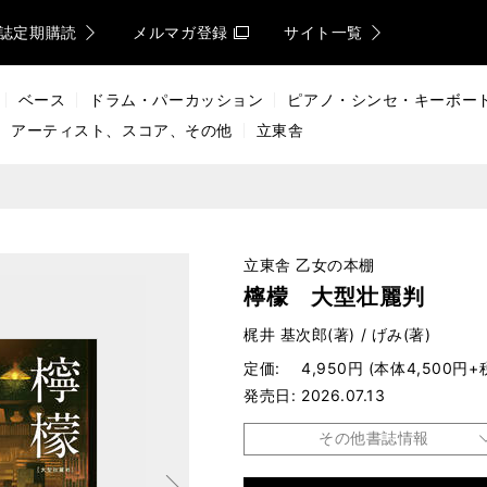
誌定期購読
メルマガ登録
サイト一覧
ベース
ドラム・パーカッション
ピアノ・シンセ・キーボー
アーティスト、スコア、その他
立東舎
立東舎 乙女の本棚
檸檬 大型壮麗判
梶井 基次郎(著) / げみ(著)
定価
4,950円 (本体4,500円+
発売日
2026.07.13
その他書誌情報
次へ