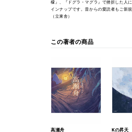
檬』、『ドグラ・マグラ』
で挫折した人
インナップです。
昔からの愛読者もご新
（立東舎）
この著者の商品
高瀬舟
Kの昇天