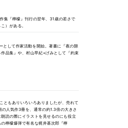
作集『檸檬』刊行の翌年、31歳の若さで
らこ）がある。
ターとして作家活動を開始。著書に『夜の隙
み作品集』や、村山早紀+げみとして『約束
こともありいろいろありましたが、
売れて
期の人気作3冊を、
通常の約1.3倍の大きさ
は朗読の際にイラストを見せるのにも役立
あの檸檬爆弾で有名な梶井基次郎『檸