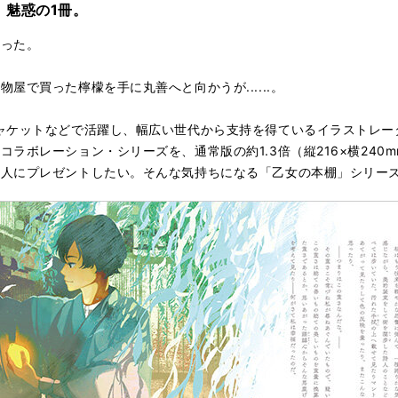
、魅惑の1冊。
かった。
屋で買った檸檬を手に丸善へと向かうが......。
ャケットなどで活躍し、幅広い世代から支持を得ているイラストレー
ラボレーション・シリーズを、通常版の約1.3倍（縦216×横240
人にプレゼントしたい。そんな気持ちになる「乙女の本棚」シリーズ