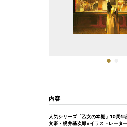
1
2
内容
人気シリーズ「乙女の本棚」10周年
文豪・梶井基次郎×イラストレータ