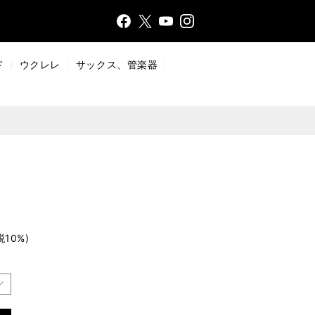
Face
Insta
X
YouT
bo
gr
ub
ok
a
e
ド
ウクレレ
サックス、管楽器
m
税10%)