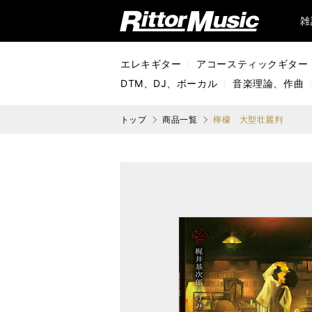
リットーミュージック (Rittor Music)
雑
エレキギター
アコースティックギター
DTM、DJ、ボーカル
音楽理論、作曲
トップ
商品一覧
檸檬 大型壮麗判