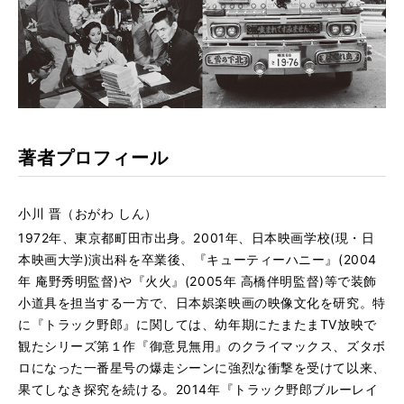
著者プロフィール
小川 晋（おがわ しん）
1972年、東京都町田市出身。2001年、日本映画学校(現・日
本映画大学)演出科を卒業後、『キューティーハニー』(2004
年 庵野秀明監督)や『火火』(2005年 高橋伴明監督)等で装飾
小道具を担当する一方で、日本娯楽映画の映像文化を研究。特
に『トラック野郎』に関しては、幼年期にたまたまTV放映で
観たシリーズ第１作『御意見無用』のクライマックス、ズタボ
ロになった一番星号の爆走シーンに強烈な衝撃を受けて以来、
果てしなき探究を続ける。2014年『トラック野郎ブルーレイ