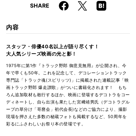
Faceboo
Hatena
X
SHARE
ISBN
9784845643233
k
Boo
kma
rk
内容
スタッフ・俳優40名以上が語り尽くす！
大人気シリーズ映画の光と影！
1975年に第1作『トラック野郎 御意見無用』が公開され、今
年で早くも50年。これを記念して、デコレーショントラック
専門誌「トラック魂(スピリッツ)」に掲載された連載記事「映
画トラック野郎 爆走讃歌」がついに書籍化されます！ もち
ろん追加取材も敢行するほか、映画に登場するデコトラをコー
ディネートし、自ら出演も果たした宮﨑靖男氏（デコトラグル
ープの草分け「哥麿会」初代会長)などのご協力により、撮影
現場を押さえた多数の秘蔵フォトも掲載するなど、50周年を
彩るにふさわしいお祭り本の登場です。