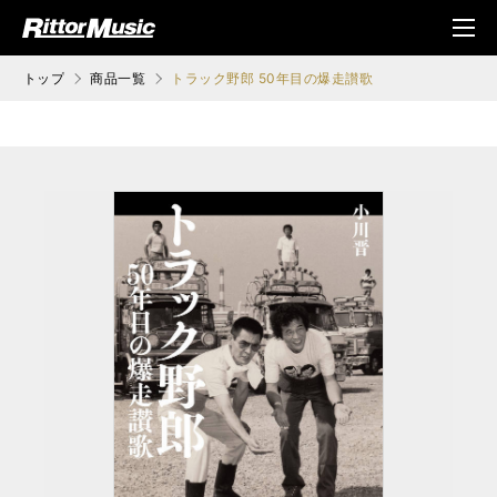
ク (Rittor Musi
メニ
c)
ュ
トップ
商品一覧
トラック野郎 50年目の爆走讃歌