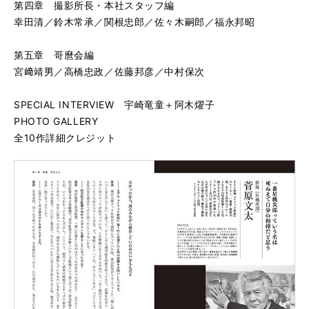
第四章 撮影所長・本社スタッフ編
幸田清／鈴木常承／関根忠郎／佐々木嗣郎／福永邦昭
第五章 哥麿会編
宮﨑靖男／高橋忠政／佐藤邦彦／中村保次
SPECIAL INTERVIEW 宇崎竜童＋阿木燿子
PHOTO GALLERY
全10作詳細クレジット