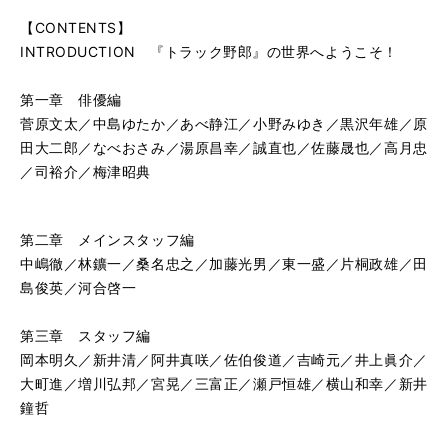
【CONTENTS】
INTRODUCTION 『トラック野郎』の世界へようこそ！
第一章 俳優編
菅原文太／中島ゆたか／あべ静江／小野みゆき／黒沢年雄／原
田大二郎／なべおさみ／湯原昌幸／誠直也／佐藤晟也／高月忠
／司裕介／梅津昭典
第二章 メインスタッフ編
中嶋徹／林鑛一／桑名忠之／加藤光男／東一盛／片桐政雄／田
島俊英／河合啓一
第三章 スタッフ編
岡本明久／新井清／阿井真咲／佐伯俊道／吉崎元／井上眞介／
大町進／増川弘邦／宮晃／三富正／瀬戸恒雄／横山和幸／新井
鐘哲