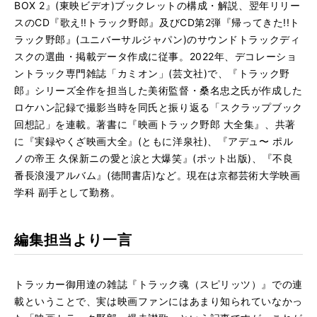
BOX 2』(東映ビデオ)ブックレットの構成・解説、翌年リリー
スのCD『歌え!!トラック野郎』及びCD第2弾『帰ってきた!!ト
ラック野郎』(ユニバーサルジャパン)のサウンドトラックディ
スクの選曲・掲載データ作成に従事。2022年、デコレーショ
ントラック専門雑誌「カミオン」(芸文社)で、『トラック野
郎』シリーズ全作を担当した美術監督・桑名忠之氏が作成した
ロケハン記録で撮影当時を同氏と振り返る「スクラップブック
回想記」を連載。著書に『映画トラック野郎 大全集』、共著
に『実録やくざ映画大全』(ともに洋泉社)、『アデュ〜 ポル
ノの帝王 久保新ニの愛と涙と大爆笑』(ポット出版)、『不良
番長浪漫アルバム』(徳間書店)など。現在は京都芸術大学映画
学科 副手として勤務。
編集担当より一言
トラッカー御用達の雑誌『トラック魂（スピリッツ）』
での連
載ということで、
実は映画ファンにはあまり知られていなかっ