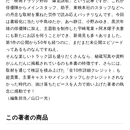
た「映画トラック野郎 爆走讃歌」という記事ですが、これが
俳優陣からメインスタッフ、
助手、
東映本社のスタッフなどへ
の丹念な取材を重ねた労作で読み応えバ
ッチリなんです。今回
は書籍化に当たり中島ゆたか、あべ静江、
小野みゆき、黒沢年
雄の俳優陣に加え、
主題歌を制作した宇崎竜童＋
阿木燿子夫妻
にも新たにお話を伺うことができ、
新発見も多々ありました。
第1作の公開から50年も経つのに、
まだまだ未公開エピソード
ってあるものなんですねえ。
そんな楽しいトラック話も盛りだくさんなら、
秘蔵写真や資料
がふんだんに掲載されているのも本書の特徴です。
さらには、
取材を通じて検証を積み上げた「
全10作詳細クレジット」も
超貴重。
主要キャストやメインスタッフしかクレジットされな
かった時代の
、抜け落ちたピースを人力で拾い上げた著者の執
念に感動です！
（編集担当／山口一光）
この著者の商品