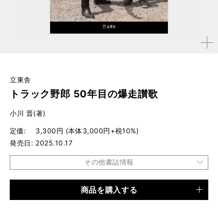
拡大す
る
立東舎
トラック野郎 50年目の爆走讃歌
小川 晋(著)
定価
3,300円 (本体3,000円+税10%)
発売日
2025.10.17
その他書誌情報
商品を購入する
品種
書籍
仕様
A5判 / 416ページ