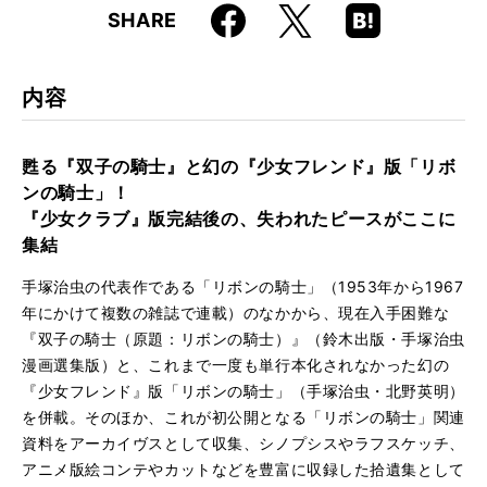
Faceboo
Hatena
X
SHARE
ISBN
9784845642953
k
Boo
kma
rk
内容
甦る『双子の騎士』と幻の『少女フレンド』版「リボ
ンの騎士」！
『少女クラブ』版完結後の、失われたピースがここに
集結
手塚治虫の代表作である「リボンの騎士」（1953年から1967
年にかけて複数の雑誌で連載）のなかから、現在入手困難な
『双子の騎士（原題：リボンの騎士）』（鈴木出版・手塚治虫
漫画選集版）と、これまで一度も単行本化されなかった幻の
『少女フレンド』版「リボンの騎士」（手塚治虫・北野英明）
を併載。そのほか、これが初公開となる「リボンの騎士」関連
資料をアーカイヴスとして収集、シノプシスやラフスケッチ、
アニメ版絵コンテやカットなどを豊富に収録した拾遺集として