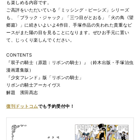
も楽しめる内容です。
ご高評をいただいている「ミッシング・ピーシズ」シリーズ
も、「ブラック・ジャック」「三つ目がとおる」「火の鳥《望
郷篇》」に続きいよいよ4作目、手塚作品の失われた貴重なピ
ースがまた陽の目を見ることになります。ぜひお手元に置い
て、じっくり楽しんでください。
CONTENTS
『双子の騎士（原題：リボンの騎士）』（鈴木出版・手塚治虫
漫画選集版）
『少女フレンド』版「リボンの騎士」
リボンの騎士アーカイヴス
解題 濱田髙志
復刊ドットコム
でも
予約受付中！