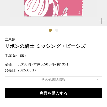
拡大す
る
1
2
立東舎
リボンの騎士 ミッシング・ピーシズ
手塚 治虫(著)
定価
6,050円 (本体5,500円+税10%)
発売日
2025.06.17
その他書誌情報
商品を購入する
品種
書籍
仕様
B5判 / 412ページ