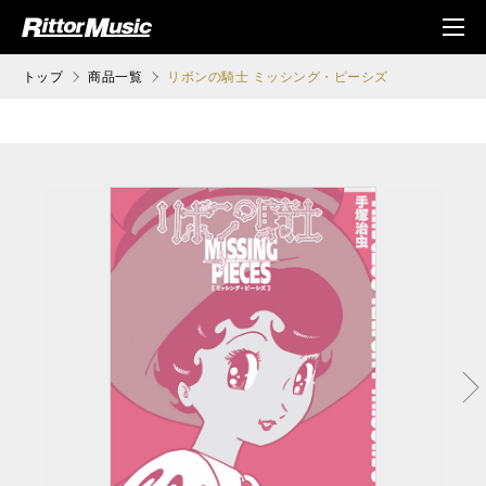
ク (Rittor Musi
メニ
c)
ュ
トップ
商品一覧
リボンの騎士 ミッシング・ピーシズ
次へ